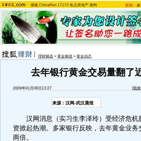
搜狐
ChinaRen
17173
焦点房地产
搜狗
新闻
-
体
理财频道
>
黄金频道
>
黄金动态
去年银行黄金交易量翻了
2009年01月06日13:27
[
我来
来源：汉网-武汉晨报
汉网消息（实习生李泽玲）受经济危机
资掀起热潮。多家银行反映，去年黄金业务
两倍。