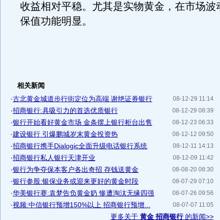
收益相对平稳。尤其是实物黄金，在市场波
保值功能明显。
相关新闻
·
古北黄金城道步行街定位为高端 谢绝证券银行
08-12-29 11:14
·
招商银行:具吸引力的首选优质银行
08-12-29 08:39
·
银行开始看好黄金市场 金条摆上银行柜台出售
08-12-23 06:33
·
建设银行 引爆鹏城岁末黄金投资热
08-12-12 09:50
·
招商银行携手Dialogic全面升级电话银行系统
08-12-11 14:13
·
招商银行私人银行天津开业
08-12-09 11:42
·
银行为争夺保本客户各出奇招 存钱送黄金
08-08-20 08:30
·
银行参股:银保业务或迎来更好的黄金时段
08-07-29 07:10
·
华美银行赛:袁梦告负黄金奶 惨遭淘汰无缘四强
08-07-26 09:56
·
视频:中信银行预增150%以上 招商银行预增...
08-07-07 11:05
更多关于
黄金 招商银行
的新闻>>