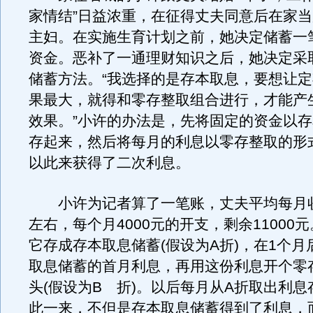
家情结”日益浓重，在征得丈夫同意后在家
主妇。在实施生育计划之前，她决定储蓄一
资金。恶补了一通理财知识之后，她决定采取
储蓄方法。“我选择的是存本取息，要想让
果最大，就得和零存整取组合进行，才能产生
效果。”小许的办法是，先将固定的资金以
存起来，然后将每月的利息以零存整取的形
以此来获得了二次利息。
小许为记者算了一笔账，丈夫平均每月收入
左右，每个月4000元的开支，剩余11000
它存成存本取息储蓄(假设为A折)，在1个月
取息储蓄的首月利息，再用这份利息开个零
头(假设为B 折)。以后每月从A折取出利息
此一来，不但是存本取息储蓄得到了利息，