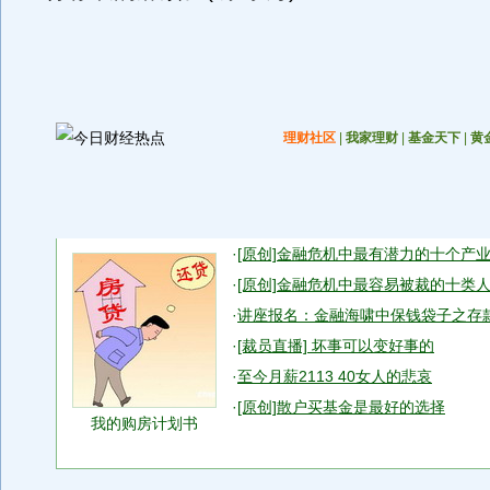
理财社区
|
我家理财
|
基金天下
|
黄
·
[原创]金融危机中最有潜力的十个产
·
[原创]金融危机中最容易被裁的十类
·
讲座报名：金融海啸中保钱袋子之存
·
[裁员直播] 坏事可以变好事的
·
至今月薪2113 40女人的悲哀
·
[原创]散户买基金是最好的选择
我的购房计划书