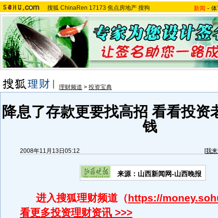
搜狐
ChinaRen
17173
焦点房地产
搜狗
新闻
-
体
理财频道
>
投资宝典
降息了存款更要找高招 看看投资
钱
2008年11月13日05:12
[
我来
来源：山西新闻网-山西晚报
进入搜狐理财频道（
https://money.so
看更多投资理财资讯 >>>