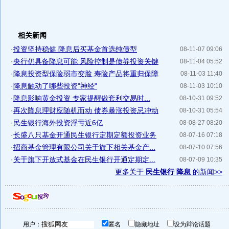
相关新闻
·
投资坚持稳健 降息后买基金首选纯债型
08-11-07 09:06
·
央行仍具备降息可能 风险控制是债券投资关键
08-11-04 05:52
·
降息投资型保险弱市变脸 寿险产品将重归保障
08-11-03 11:40
·
降息触动了哪些投资"神经"
08-11-03 10:10
·
降息影响黄金投资 专家提醒做套利交易时...
08-10-31 09:52
·
再次降息理财应随机而动 债券暴涨投资忌冲动
08-10-31 05:54
·
民生银行海外投资浮亏近6亿
08-08-27 08:20
·
长盛八只基金开通民生银行定期定额投资业务
08-07-16 07:18
·
招商基金管理有限公司关于旗下相关基金产...
08-07-10 07:56
·
关于旗下开放式基金在民生银行开通定期定...
08-07-09 10:35
更多关于
民生银行 降息
的新闻>>
用户：
匿名
隐藏地址
设为辩论话题