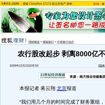
搜狐
ChinaRen
17173
焦点房地产
搜狗
新闻
-
体
理财频道
>
搜狐银行
>
中资银行动态
农行股改起步 剥离8000亿
2008年10月23日09:50
[
我来
来源：南方报业传媒集团
本报记者 蒋云翔
北京
报道
“我们用几个月的时间完成了财务重组，