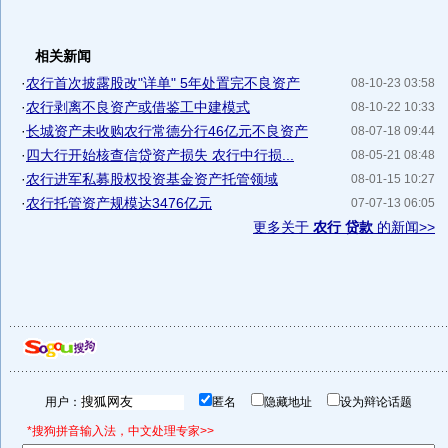
相关新闻
·
农行首次披露股改"详单" 5年处置完不良资产
08-10-23 03:58
·
农行剥离不良资产或借鉴工中建模式
08-10-22 10:33
·
长城资产未收购农行常德分行46亿元不良资产
08-07-18 09:44
·
四大行开始核查信贷资产损失 农行中行损...
08-05-21 08:48
·
农行进军私募股权投资基金资产托管领域
08-01-15 10:27
·
农行托管资产规模达3476亿元
07-07-13 06:05
更多关于
农行 贷款
的新闻>>
用户：
匿名
隐藏地址
设为辩论话题
*搜狗拼音输入法，中文处理专家>>