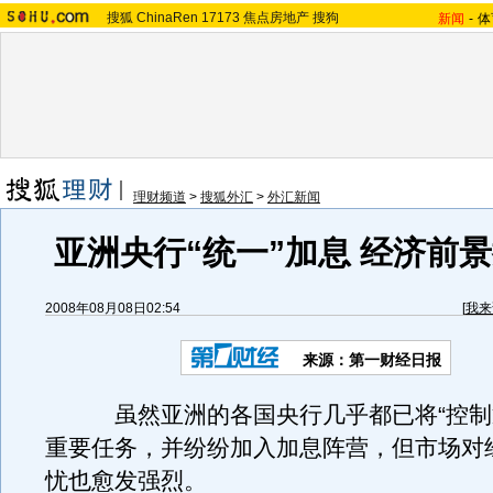
搜狐
ChinaRen
17173
焦点房地产
搜狗
新闻
-
体
理财频道
>
搜狐外汇
>
外汇新闻
亚洲央行“统一”加息 经济前
2008年08月08日02:54
[
我来
来源：第一财经日报
虽然亚洲的各国央行几乎都已将“控制通
重要任务，并纷纷加入加息阵营，但市场对
忧也愈发强烈。