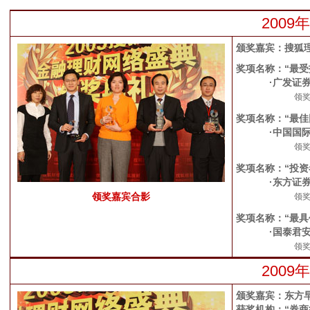
200
颁奖嘉宾：搜狐理
奖项名称：“最受
·广发证
领
奖项名称：“最佳
·中国国
领
奖项名称：“投
·东方证
领奖嘉宾合影
领
奖项名称：“最具
·国泰君
领
200
颁奖嘉宾：东方
获奖机构：“券商