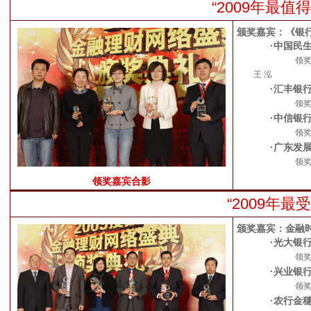
“2009年最
颁奖嘉宾：《银
·中国民
领
王 泓
·汇丰银
领
·中信银
领
·广东发
领
领奖嘉宾合影
“2009年
颁奖嘉宾：金融
·光大银
领
·兴业银
领
·农行金