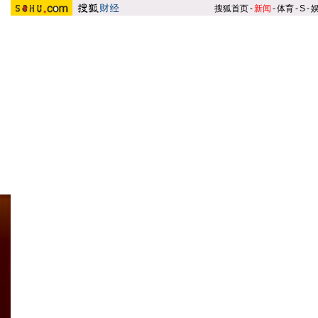
搜狐首页
-
新闻
-
体育
-
S
-
银行类榜单
|
基金类榜单
|
保险类榜单
|
期
200