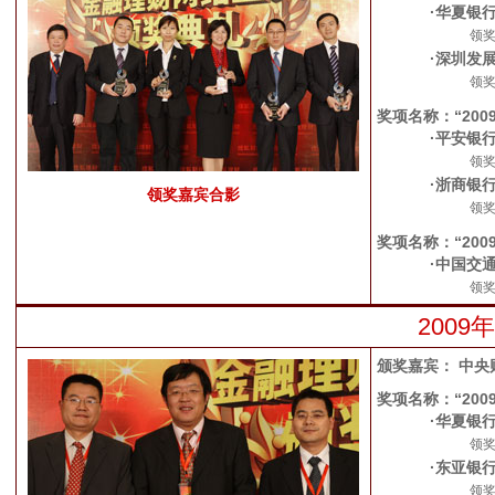
·华夏银
领奖
·深圳发
领
奖项名称：“20
·平安银
领
·浙商银
领奖嘉宾合影
领
奖项名称：“20
·中国交
领
200
颁奖嘉宾： 中央
奖项名称：“20
·华夏银
领奖
·东亚银
领奖