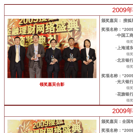
200
颁奖嘉宾：
搜狐
奖项名称：“20
·中国工
领
·上海浦
领
·北京银
领
奖项名称：“20
·光大银
领奖嘉宾合影
领
·花旗银
领奖
200
颁奖嘉宾：全国
奖项名称：“20