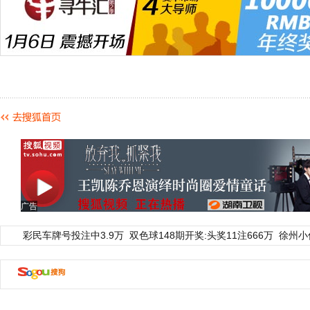
广告
彩民车牌号投注中3.9万
双色球148期开奖:头奖11注666万
徐州小