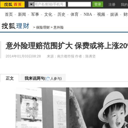
注册
我的
首页
-
新闻
-
军事
-
文化
-
历史
-
体育
-
NBA
-
视频
-
娱谈
-
财
>
保险理财
>
意外险
意外险理赔范围扩大 保费或将上涨20
2014年01月03日08:28
来源：
南方都市报
作者：陈勇坚
正文
我来说两句
(
人参与)