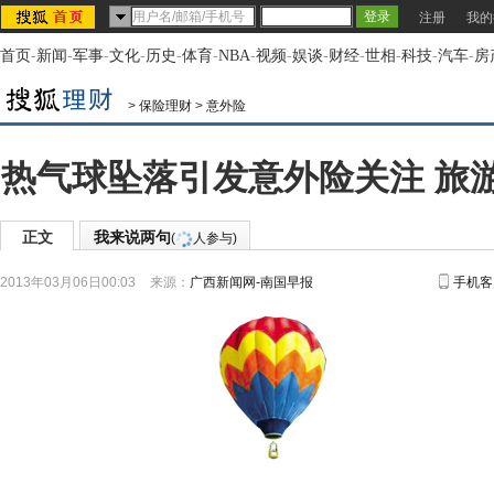
注册
我的
首页
-
新闻
-
军事
-
文化
-
历史
-
体育
-
NBA
-
视频
-
娱谈
-
财经
-
世相
-
科技
-
汽车
-
房
>
保险理财
>
意外险
热气球坠落引发意外险关注 旅
正文
我来说两句
(
人参与)
2013年03月06日00:03
来源：
广西新闻网-南国早报
手机客