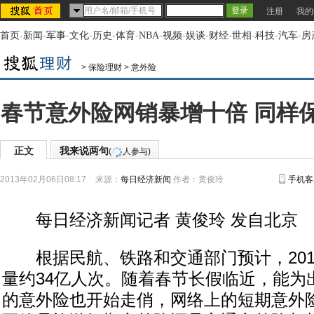
注册
我的
首页
-
新闻
-
军事
-
文化
-
历史
-
体育
-
NBA
-
视频
-
娱谈
-
财经
-
世相
-
科技
-
汽车
-
房
>
保险理财
>
意外险
春节意外险网销暴增十倍 同样
正文
我来说两句
(
人参与)
2013年02月06日08:17
来源：
每日经济新闻
作者：黄俊玲
手机客
每日经济新闻记者 黄俊玲 发自北京
根据民航、铁路和交通部门预计，201
量约34亿人次。随着春节长假临近，能为
的意外险也开始走俏，网络上的短期意外