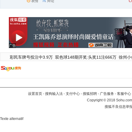
表情
辩论
C
广告
彩民车牌号投注中3.9万
双色球148期开奖:头奖11注666万
徐州小
设置首页
-
搜狗输入法
-
支付中心
-
搜狐招聘
-
广告服务
-
客服中心
Copyright
©
2018 Sohu.com 
搜狐不良信息举
Texte alternatif