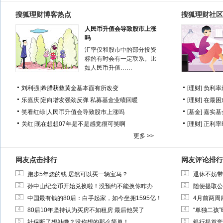
搜狐理财博客热点
搜狐理财社区
人民币升值会导致股市上涨
吗
汇率仅和股市中的部分投资
标的有时会有一定联系。比
如人民币升值……
刘利强
|
希腊获救黄金基本面有所改变
[理财]
负利率
乐嘉庆
|
定向增发强劲反弹 私募基金业绩回暖
[理财]
在最困
笑看红绿
|
人民币升值会导致股市上涨吗
[基金]
嘉实基
关红
|
现在想想07年是不是感觉很可笑啊
[理财]
正利率
更多 >>
网友点击排行
网友评论排行
1
1
跑步5年烧的钱 居然可以买一辆宝马？
退休不妨带
2
2
孙中山纪念币开始兑换啦！没预约不能换你咋办
随便提取公
3
3
中国最有钱的80后：白手起家，如今坐拥1595亿！
4月前两周
4
4
80后10年坚持认为买房不如租房 最后他哭了
“单独二孩
5
5
社保断了想补缴？没你想的那么简单！
银行提首套