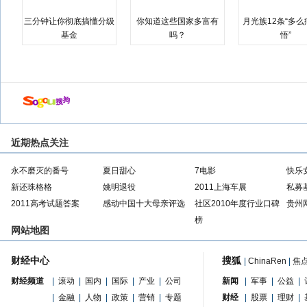
三分钟让你彻底搞懂分级
你知道这些国家多富有
月光族12条“多
基金
吗？
悟”
近期热点关注
永不磨灭的番号
夏日甜心
7电影
快乐
新还珠格格
姚明退役
2011上海车展
私募
2011高考试题答案
感动中国十大母亲评选
社区2010年度行业口碑
贵州
榜
网站地图
财经中心
搜狐
|
ChinaRen
|
焦
财经频道
|
滚动
|
国内
|
国际
|
产业
|
公司
新闻
|
军事
|
公益
|
|
金融
|
人物
|
政策
|
营销
|
专题
财经
|
股票
|
理财
|