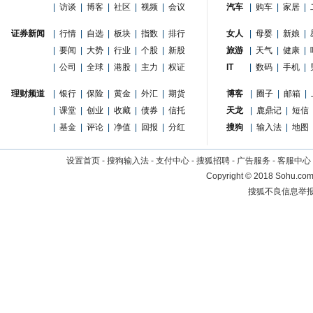
|
访谈
|
博客
|
社区
|
视频
|
会议
汽车
|
购车
|
家居
|
证券新闻
|
行情
|
自选
|
板块
|
指数
|
排行
女人
|
母婴
|
新娘
|
|
要闻
|
大势
|
行业
|
个股
|
新股
旅游
|
天气
|
健康
|
|
公司
|
全球
|
港股
|
主力
|
权证
IT
|
数码
|
手机
|
理财频道
|
银行
|
保险
|
黄金
|
外汇
|
期货
博客
|
圈子
|
邮箱
|
|
课堂
|
创业
|
收藏
|
债券
|
信托
天龙
|
鹿鼎记
|
短信
|
基金
|
评论
|
净值
|
回报
|
分红
搜狗
|
输入法
|
地图
设置首页
-
搜狗输入法
-
支付中心
-
搜狐招聘
-
广告服务
-
客服中心
Copyright
©
2018 Sohu.com 
搜狐不良信息举