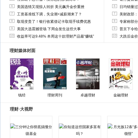
6
6
美国选情又现惊人转折 美元飙升金价重挫
日均销量过
7
7
工资基准线下调，失业潮+减薪潮来了？
美财政部：
8
8
取现变贵了！银行收紧借记卡取现手续费优惠
专家称部分
9
9
美国大选震撼登场 下周会发生这些大事
普京下令给
10
10
收益率可达9.48% 本周这十款理财产品最“赚钱”
大跌后金价
理财媒体封面
钱经
理财周刊
卓越理财
金融理财
理财·大视野