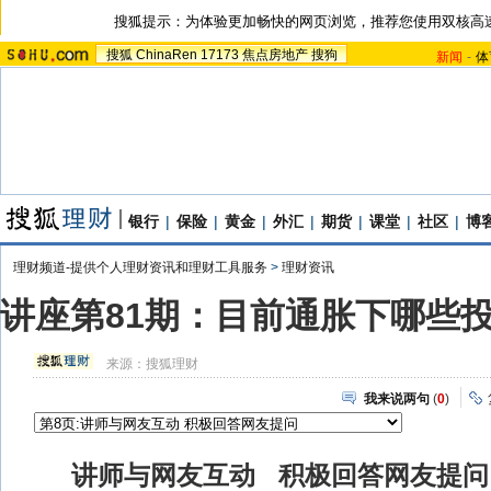
搜狐提示：为体验更加畅快的网页浏览，推荐您使用双核高
搜狐
ChinaRen
17173
焦点房地产
搜狗
新闻
-
体
银行
|
保险
|
黄金
|
外汇
|
期货
|
课堂
|
社区
|
博
理财频道-提供个人理财资讯和理财工具服务
>
理财资讯
讲座第81期：目前通胀下哪些
来源：
搜狐理财
我来说两句
(
0
)
讲师与网友互动 积极回答网友提问