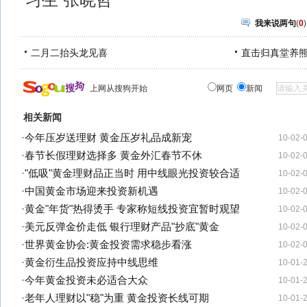
习生 张晓哲
我来说两句
(
0
)
二月二抬头龙见喜
直击归真堂养
上网从搜狗开始
网页
新闻
相关新闻
·
今年压岁送理财 黄金压岁礼品成新宠
10-02-
·
春节长假理财选择多 黄金外汇春节不休
10-02-
·
"低吸"黄金理财品正当时 用中线眼光投资较合适
10-02-
·
中国黄金市场迎来投资新机遇
10-02-
·
黄金"年货"热得烫手 专家称短线投资宜暂时观望
10-02-
·
美元反弹金价走低 银行理财产品"抄底"黄金
10-02-
·
世界黄金协会:黄金投资需求稳步看涨
10-02-
·
黄金衍生品投资应持中线思维
10-01-
·
今年黄金投资未必适合大众
10-01-
·
老年人理财以"稳"为重 黄金投资长线可期
10-01-