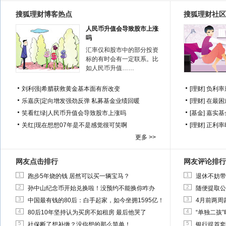
搜狐理财博客热点
搜狐理财社区
人民币升值会导致股市上涨
吗
汇率仅和股市中的部分投资
标的有时会有一定联系。比
如人民币升值……
刘利强
|
希腊获救黄金基本面有所改变
[理财]
负利率
乐嘉庆
|
定向增发强劲反弹 私募基金业绩回暖
[理财]
在最困
笑看红绿
|
人民币升值会导致股市上涨吗
[基金]
嘉实基
关红
|
现在想想07年是不是感觉很可笑啊
[理财]
正利率
更多 >>
网友点击排行
网友评论排行
1
1
跑步5年烧的钱 居然可以买一辆宝马？
退休不妨带
2
2
孙中山纪念币开始兑换啦！没预约不能换你咋办
随便提取公
3
3
中国最有钱的80后：白手起家，如今坐拥1595亿！
4月前两周
4
4
80后10年坚持认为买房不如租房 最后他哭了
“单独二孩
5
5
社保断了想补缴？没你想的那么简单！
银行提首套