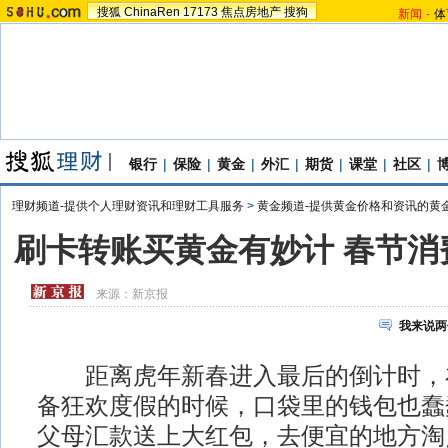
搜狐
ChinaRen
17173
焦点房地产
搜狗
新闻
-
体
银行
|
保险
|
黄金
|
外汇
|
期货
|
课堂
|
社区
|
理财频道-提供个人理财资讯和理财工具服务
>
黄金频道-提供黄金价格和资讯的黄
刷卡转账买黄金有妙计 春节消
来源：
新京报
我来说两
距离虎年新春进入最后的倒计时，
备狂欢度假的时候，口袋里的钱包也蠢
父母汇款送上大红包，去便宜的地方淘