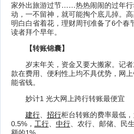
家外出旅游过节……热热闹闹的过年行
动，一不留神，就可能掏个底儿掉。高
明白白省着花，理财周刊准备了6个春
读者拜个早年。
【转账锦囊】
岁末年关，资金又要大搬家。记者
款在费用、便利性上均不具优势，网上
能省钱。
妙计1 光大网上跨行转账最便宜
建行
、
招行
柜台转账的费率最低，
0.5%，
工行
、
中行
、农行、邮储、民
额的1%。