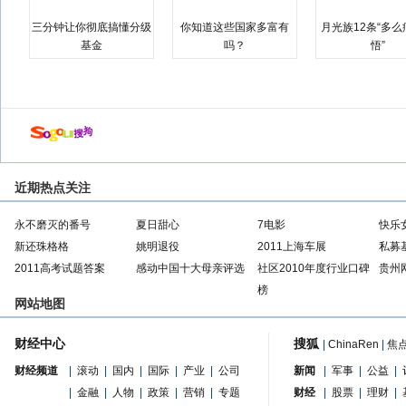
三分钟让你彻底搞懂分级
你知道这些国家多富有
月光族12条“多
基金
吗？
悟”
近期热点关注
永不磨灭的番号
夏日甜心
7电影
快乐
新还珠格格
姚明退役
2011上海车展
私募
2011高考试题答案
感动中国十大母亲评选
社区2010年度行业口碑
贵州
榜
网站地图
财经中心
搜狐
|
ChinaRen
|
焦
财经频道
|
滚动
|
国内
|
国际
|
产业
|
公司
新闻
|
军事
|
公益
|
|
金融
|
人物
|
政策
|
营销
|
专题
财经
|
股票
|
理财
|