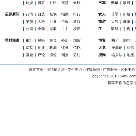
|
访谈
|
博客
|
社区
|
视频
|
会议
汽车
|
购车
|
家居
|
证券新闻
|
行情
|
自选
|
板块
|
指数
|
排行
女人
|
母婴
|
新娘
|
|
要闻
|
大势
|
行业
|
个股
|
新股
旅游
|
天气
|
健康
|
|
公司
|
全球
|
港股
|
主力
|
权证
IT
|
数码
|
手机
|
理财频道
|
银行
|
保险
|
黄金
|
外汇
|
期货
博客
|
圈子
|
邮箱
|
|
课堂
|
创业
|
收藏
|
债券
|
信托
天龙
|
鹿鼎记
|
短信
|
基金
|
评论
|
净值
|
回报
|
分红
搜狗
|
输入法
|
地图
设置首页
-
搜狗输入法
-
支付中心
-
搜狐招聘
-
广告服务
-
客服中心
Copyright
©
2018 Sohu.com 
搜狐不良信息举