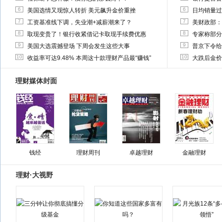
6
6
美国选情又现惊人转折 美元飙升金价重挫
日均销量过
7
7
工资基准线下调，失业潮+减薪潮来了？
美财政部：
8
8
取现变贵了！银行收紧借记卡取现手续费优惠
专家称部分
9
9
美国大选震撼登场 下周会发生这些大事
普京下令给
10
10
收益率可达9.48% 本周这十款理财产品最“赚钱”
大跌后金价
理财媒体封面
钱经
理财周刊
卓越理财
金融理财
理财·大视野