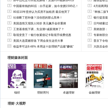
孙中山纪念币开始兑换啦！没预约不能换你咋办
随便提取公
3
3
中国最有钱的80后：白手起家，如今坐拥1595亿！
4月前两周
4
4
80后10年坚持认为买房不如租房 最后他哭了
“单独二孩
5
5
社保断了想补缴？没你想的那么简单！
银行提首套
6
6
美国选情又现惊人转折 美元飙升金价重挫
日均销量过
7
7
工资基准线下调，失业潮+减薪潮来了？
美财政部：
8
8
取现变贵了！银行收紧借记卡取现手续费优惠
专家称部分
9
9
美国大选震撼登场 下周会发生这些大事
普京下令给
10
10
收益率可达9.48% 本周这十款理财产品最“赚钱”
大跌后金价
理财媒体封面
钱经
理财周刊
卓越理财
金融理财
理财·大视野