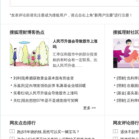
*发表评论前请先注册成为搜狐用户，请点击右上角
“新用户注册”
进行注册！
搜狐理财博客热点
搜狐理财社区
人民币升值会导致股市上涨
吗
汇率仅和股市中的部分投资
标的有时会有一定联系。比
如人民币升值……
刘利强
|
希腊获救黄金基本面有所改变
[理财]
负利率
乐嘉庆
|
定向增发强劲反弹 私募基金业绩回暖
[理财]
在最困
笑看红绿
|
人民币升值会导致股市上涨吗
[基金]
嘉实基
关红
|
现在想想07年是不是感觉很可笑啊
[理财]
正利率
更多 >>
网友点击排行
网友评论排行
1
1
跑步5年烧的钱 居然可以买一辆宝马？
退休不妨带
2
2