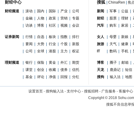
财经中心
搜狐
|
ChinaRen
|
焦
财经频道
|
滚动
|
国内
|
国际
|
产业
|
公司
新闻
|
军事
|
公益
|
|
金融
|
人物
|
政策
|
营销
|
专题
财经
|
股票
|
理财
|
|
访谈
|
博客
|
社区
|
视频
|
会议
汽车
|
购车
|
家居
|
证券新闻
|
行情
|
自选
|
板块
|
指数
|
排行
女人
|
母婴
|
新娘
|
|
要闻
|
大势
|
行业
|
个股
|
新股
旅游
|
天气
|
健康
|
|
公司
|
全球
|
港股
|
主力
|
权证
IT
|
数码
|
手机
|
理财频道
|
银行
|
保险
|
黄金
|
外汇
|
期货
博客
|
圈子
|
邮箱
|
|
课堂
|
创业
|
收藏
|
债券
|
信托
天龙
|
鹿鼎记
|
短信
|
基金
|
评论
|
净值
|
回报
|
分红
搜狗
|
输入法
|
地图
设置首页
-
搜狗输入法
-
支付中心
-
搜狐招聘
-
广告服务
-
客服中心
Copyright
©
2018 Sohu.com 
搜狐不良信息举