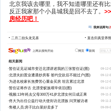
北京我该去哪里，我不知道哪里还有比
反正我家那个小县城我是回不去了。
>
房经历吧！
我来说两句
(
2
二月二抬头龙见喜
直击归真堂养
上网从搜狗开始
网页
新闻
相关新闻
·
暂住证见证城市变迁北漂讲述我的三张暂住证(图)
09-12-
·
北漂夫妇置业遭遇炒房客 签约交款后不能过户(图)
09-12-
·
为进名校家长煞费苦心重金买房 坦言累过北漂
09-12-
·
暂住证将作古 北漂变蚁族艰辛依旧(图)
09-12-
·
视频:13年耗去父母300万41岁北漂女何日成正果
09-11-
·
佟大为出任公益行动大使街访北漂族 问哭被访者
09-11-
·
售楼人员:房子比白菜好卖多了
09-09-