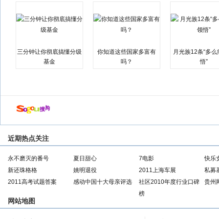
三分钟让你彻底搞懂分级
你知道这些国家多富有
月光族12条“多
基金
吗？
悟”
近期热点关注
永不磨灭的番号
夏日甜心
7电影
快乐
新还珠格格
姚明退役
2011上海车展
私募
2011高考试题答案
感动中国十大母亲评选
社区2010年度行业口碑
贵州
榜
网站地图