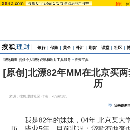
搜狐
ChinaRen
17173
焦点房地产
搜狗
新闻
-
体
银行
|
保险
|
黄金
|
外汇
|
期货
|
课堂
|
社区
|
理财频道-提供个人理财资讯和理财工具服务
>
投资宝典
[原创]北漂82年MM在北京买
历
来源：
搜狐理财社区
作者：xuyan185
我来说两
我是82年的妹妹，04年 北京某大
历，毕业5年，目前状况：贷款有两套