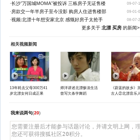
·
长沙"万国城MOMA"被投诉 三栋房子无证售楼
09-07-
·
房款交一年半房子至今没影 购房人住进售楼部
09-01-
·
视频:北漂十年想安家北京 感慨好房子太抢手
08-07-
更多关于
北漂 买房
的新闻>
相关视频新闻
13年耗去父母300万41
师洋讲述北漂惨淡生活
《蔚蓝的故乡》
岁北漂女何日成正果
曾写欠条学舞蹈
古人②北漂音乐
我来说两句
(
20
)