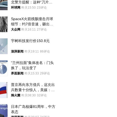
北警方提醒：这种“刀片超
车”，太危险了
环球网
昨天15:50
23评论
SpaceX火箭残骸撞击月球
细节：约7倍音速，砸出直
径约30米撞击坑
大众网
昨天16:11
27评论
宇树科技发行价150.8元
澎湃新闻
昨天19:11
86评论
“兰州拉面”集体改名：门头
换了，玩法变了
界面新闻
昨天15:33
29评论
普京再向东方借兵，这次出
兵数量十分惊人，美媒：俄
朝要动真格？
烽火菌
昨天08:30
32评论
日本广岛核爆81周年，中方
表态