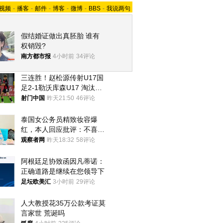
视频
-
播客
-
邮件
-
博客
-
微博
-
BBS
-
我说两句
假结婚证做出真胚胎 谁有
权销毁?
南方都市报
4小时前
34评论
三连胜！赵松源传射U17国
足2-1勒沃库森U17 淘汰赛
将战河床
射门中国
昨天21:50
46评论
泰国女公务员精致妆容爆
红，本人回应批评：不喜欢
就别看
观察者网
昨天18:32
58评论
阿根廷足协致函因凡蒂诺：
正确道路是继续在您领导下
足坛欧美汇
3小时前
29评论
人大教授花35万公款考证莫
言家世 荒诞吗