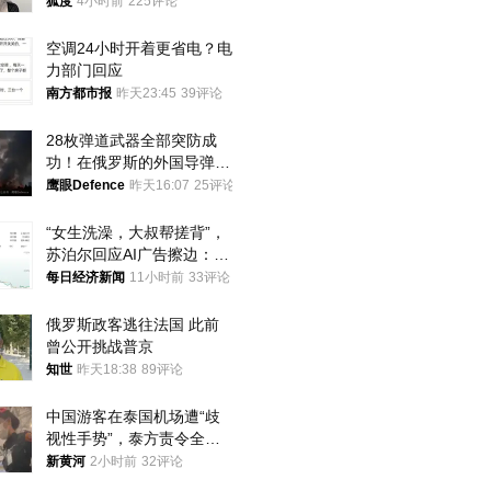
狐度
4小时前
225评论
空调24小时开着更省电？电
力部门回应
南方都市报
昨天23:45
39评论
28枚弹道武器全部突防成
功！在俄罗斯的外国导弹发
射车都是合法打击目标
鹰眼Defence
昨天16:07
25评论
“女生洗澡，大叔帮搓背”，
苏泊尔回应AI广告擦边：视
频全下架，已强化内容管理
每日经济新闻
11小时前
33评论
与审核
俄罗斯政客逃往法国 此前
曾公开挑战普京
知世
昨天18:38
89评论
中国游客在泰国机场遭“歧
视性手势”，泰方责令全面
调查，对责任人采取最严厉
新黄河
2小时前
32评论
处分