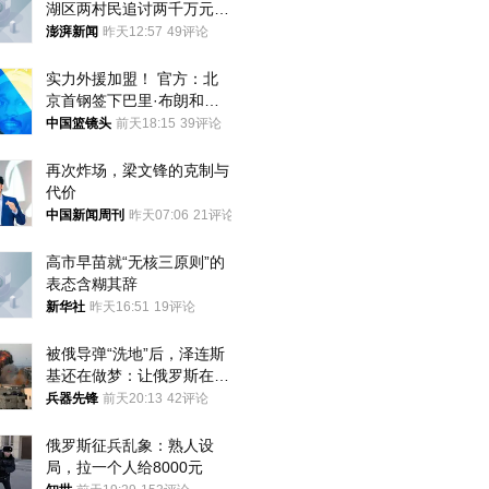
湖区两村民追讨两千万元动
迁款八年未果
澎湃新闻
昨天12:57
49评论
实力外援加盟！ 官方：北
京首钢签下巴里·布朗和桑
普森
中国篮镜头
前天18:15
39评论
再次炸场，梁文锋的克制与
代价
中国新闻周刊
昨天07:06
21评论
高市早苗就“无核三原则”的
表态含糊其辞
新华社
昨天16:51
19评论
被俄导弹“洗地”后，泽连斯
基还在做梦：让俄罗斯在冬
季前求和？
兵器先锋
前天20:13
42评论
俄罗斯征兵乱象：熟人设
局，拉一个人给8000元