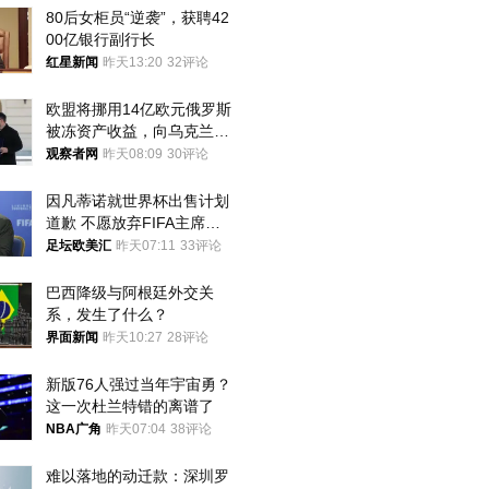
80后女柜员“逆袭”，获聘42
00亿银行副行长
红星新闻
昨天13:20
32评论
欧盟将挪用14亿欧元俄罗斯
被冻资产收益，向乌克兰提
供援助
观察者网
昨天08:09
30评论
因凡蒂诺就世界杯出售计划
道歉 不愿放弃FIFA主席职
位
足坛欧美汇
昨天07:11
33评论
巴西降级与阿根廷外交关
系，发生了什么？
界面新闻
昨天10:27
28评论
新版76人强过当年宇宙勇？
这一次杜兰特错的离谱了
NBA广角
昨天07:04
38评论
难以落地的动迁款：深圳罗