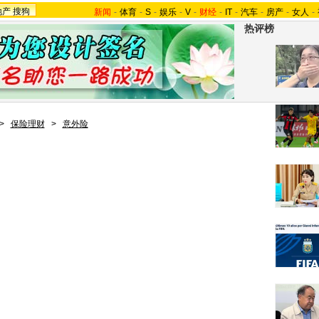
地产
搜狗
新闻
-
体育
-
S
-
娱乐
-
V
-
财经
-
IT
-
汽车
-
房产
-
女人
-
热评榜
>
保险理财
>
意外险