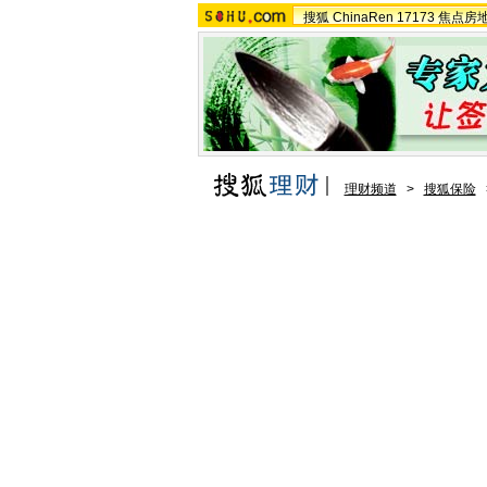
搜狐
ChinaRen
17173
焦点房
理财频道
>
搜狐保险