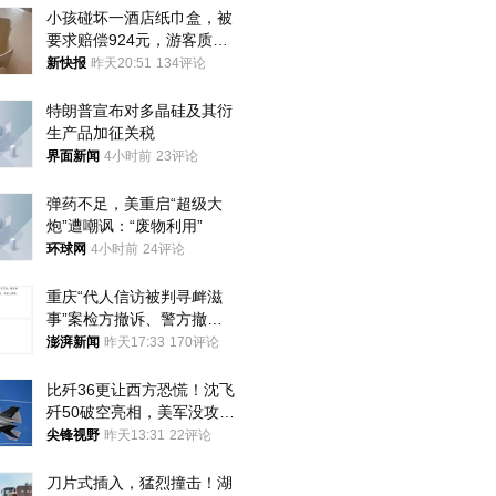
小孩碰坏一酒店纸巾盒，被
要求赔偿924元，游客质疑
酒店房客物品超高标价，市
新快报
昨天20:51
134评论
监部门：不违规
特朗普宣布对多晶硅及其衍
生产品加征关税
界面新闻
4小时前
23评论
弹药不足，美重启“超级大
炮”遭嘲讽：“废物利用”
环球网
4小时前
24评论
重庆“代人信访被判寻衅滋
事”案检方撤诉、警方撤
案，两被告人获国赔
澎湃新闻
昨天17:33
170评论
比歼36更让西方恐慌！沈飞
歼50破空亮相，美军没攻克
的技术被拿下
尖锋视野
昨天13:31
22评论
刀片式插入，猛烈撞击！湖