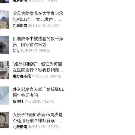
澎湃新闻
昨天20:07
74评论
父母为陪女儿在大学食堂承
包档口2年，女儿发声：初
衷是为了陪伴，毕业后将不
九派新闻
昨天15:48
105评论
再营业
伊朗战争中被遗忘的数千海
员：困守霍尔木兹
知世
昨天15:06
29评论
“婚外胚胎案”：假证为何能
在医院通行？谁有权销毁胚
胎？
南方都市报
昨天15:29
28评论
外交部发言人就广岛核爆81
周年答记者问
新华社
昨天19:45
41评论
人贩子“梅姨”若满75周岁是
否适用死刑？律师解读：很
大概率不会被判处死刑
九派新闻
昨天19:48
122评论