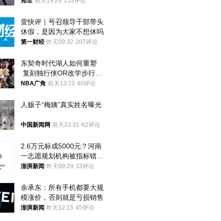
知世
前天19:29
153评论
壹快评｜号召领导干部带头
休假，是因为大家不想休吗
第一财经
昨天09:32
207评论
东契奇时代湖人如何重塑
 复刻独行侠OR改学步行
者？
NBA广角
前天13:23
40评论
人贩子“梅姨”真实姓名曝光
中国新闻网
前天23:31
62评论
2.6万元标成5000元？河南
一志愿规划机构被指标错学
费致考生复读
澎湃新闻
昨天09:29
33评论
余承东：所有手机都要大规
模涨价，否则就是亏损销售
澎湃新闻
昨天12:15
45评论