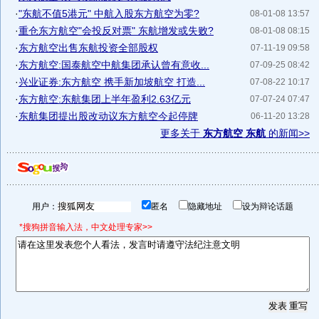
·
"东航不值5港元" 中航入股东方航空为零?
08-01-08 13:57
·
重仓东方航空"会投反对票" 东航增发或失败?
08-01-08 08:15
·
东方航空出售东航投资全部股权
07-11-19 09:58
·
东方航空:国泰航空中航集团承认曾有意收...
07-09-25 08:42
·
兴业证券:东方航空 携手新加坡航空 打造...
07-08-22 10:17
·
东方航空:东航集团上半年盈利2.63亿元
07-07-24 07:47
·
东航集团提出股改动议东方航空今起停牌
06-11-20 13:28
更多关于
东方航空 东航
的新闻>>
用户：
匿名
隐藏地址
设为辩论话题
*搜狗拼音输入法，中文处理专家>>