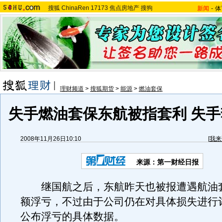
搜狐
ChinaRen
17173
焦点房地产
搜狗
新闻
-
体
理财频道
>
搜狐期货
>
能源
>
燃油套保
失手燃油套保东航被指套利 失手
2008年11月26日10:10
[
我来
来源：
第一财经日报
继国航之后，东航昨天也被报遭遇航油
额浮亏，不过由于公司仍在对具体损失进行
公布浮亏的具体数据。