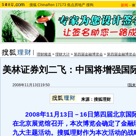
搜狐
ChinaRen
17173
焦点房地产
搜狗
新闻
-
体
理财频道
>
理财大计
>
第四届金融博览会
>
第四届金融博览会
美林证券刘二飞：中国将增强国
2008年11月13日19:50
[
我来
来源：搜狐理财
2008年11月13日－16日第四届北京
在北京展览馆召开，本次博览会确定了金融
九大主题活动
。搜狐理财作为本次活动的战