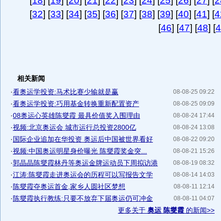
[
18
] [
19
] [
20
] [
21
] [
22
] [
23
] [
24
] [
25
] [
26
] [
27
] [
2
[
32
] [
33
] [
34
] [
35
] [
36
] [
37
] [
38
] [
39
] [
40
] [
41
] [
4
[
46
] [
47
] [
48
] [
4
相关新闻
·
看奥运学投资:马术比赛少输就是赢
08-08-25 09:22
·
看奥运学投资:巧用基金转换重新配置资产
08-08-25 09:09
·
08奥运心英雄陈燮霞 最具价值奖入围理由
08-08-24 17:44
·
视频:北京奥运会 城市运行总投资2800亿
08-08-24 13:08
·
国际企业追加在华投资 奥运后中国被世界看好
08-08-22 09:20
·
视频:中国奥运明星身价曝光 陈燮霞奖金突...
08-08-21 15:26
·
郭晶晶陈燮霞林丹等奥运金牌运动员下周拟访港
08-08-19 08:32
·
江涛:陈燮霞走进奥运会的历程可以写报告文学
08-08-14 14:03
·
陈燮霞夺奥运首金,家乡人圆社区梦想
08-08-11 12:14
·
陈燮霞执行教练:只要不放弃下届奥运仍可冲金
08-08-11 04:07
更多关于
奥运 陈燮霞
的新闻>>