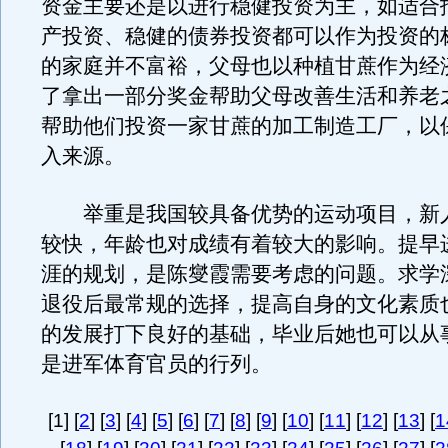
资金主要还是以进行稳健投资为主，如适合
产投资、稳健的债券投资都可以作为投资的
的家庭并不富裕，父母也以种植甘蔗作为经
了拿出一部分奖金帮助父母改善生活和养老
帮助他们投资一家甘蔗的加工制造工厂，以
入来源。
举重是我国较具备优势的运动项目，新
较快，年龄也对成绩有着较大的影响。提早
涯的规划，是陈燮霞需要考虑的问题。求学
退役后最常规的选择，提高自身的文化素质
的发展打下良好的基础，毕业后她也可以从
是进军体育官员的行列。
[1] [
2
] [
3
] [
4
] [
5
] [
6
] [
7
] [
8
] [
9
] [
10
] [
11
] [
12
] [
13
] [
1