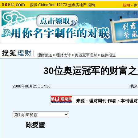
搜狐
ChinaRen
17173
焦点房地产
搜狗
新闻
-
体
理财频道
>
理财大计
>
奥运冠军理财
>
媒体报道
30位奥运冠军的财富之
2008年08月25日17:36
[
我来
来源：理财周刊 作者：本刊理
陈燮霞