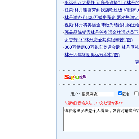
·
奥运会八大悬疑:到底是谁捡到了林丹的鞋
·
任泉:林丹谢杏芳到我店吃过饭 和田亮
·
林丹谢杏芳800万婚房曝光 两次热吻定
·
视频:林丹将奥运金牌做为结婚礼物送
·
郭晶晶陈燮霞林丹等奥运金牌运动员下
·
谢杏芳:"和林丹恋爱其实很辛苦"(图)
·
800万婚房60万跑车奥运金牌 林丹厚
·
林丹四年终圆奥运冠军梦(图)
用户：
匿名
*搜狗拼音输入法，中文处理专家>>