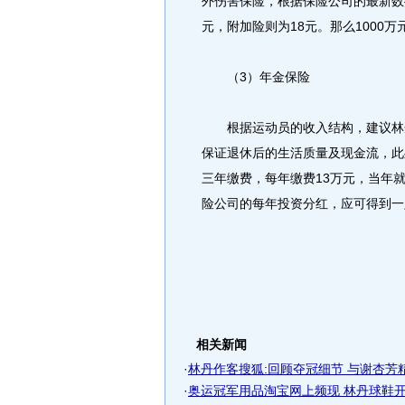
外伤害保险，根据保险公司的最新数
元，附加险则为18元。那么1000万
（3）年金保险
根据运动员的收入结构，建议林丹
保证退休后的生活质量及现金流，此
三年缴费，每年缴费13万元，当年
险公司的每年投资分红，应可得到一
相关新闻
·
林丹作客搜狐:回顾夺冠细节 与谢杏芳
·
奥运冠军用品淘宝网上频现 林丹球鞋开