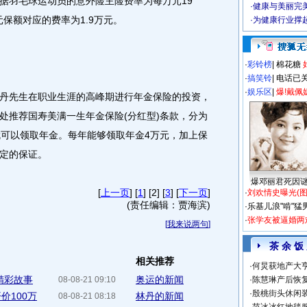
据羽毛球运动员的意外险主险费率为每万元19
·
健康与美丽完
元保额对应的费率为1.9万元。
·
为健康行业撑
·
彩铃榜
|
棉花糖
·
搞笑铃
|
电话已
·
娱乐区
|
爆!戴佩
先生在职业生涯的高峰期进行年金保险的投资，
处推荐国寿美满一生年金保险(分红型)条款，分为
就可以领取年金。每年能够领取年金4万元，加上保
定的保证。
爆邓丽君死因
[
上一页
] [
1
] [2] [
3
] [
下一页
]
·
刘欢情史曝光(图
(责任编辑：贾海滨)
·
乐基儿浪"啃"猛
·
张学友被逼婚两
[
我来说两句
]
茶 余 饭
相关推荐
·
何炅获地产大亨
精彩故事
奥运的新闻
08-08-21 09:10
·
陈慧琳产后恢复
·
殷桃街头休闲装
价100万
林丹的新闻
08-08-21 08:18