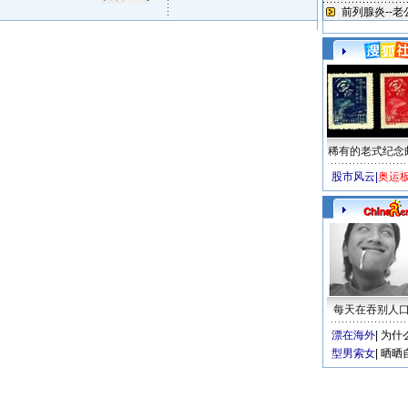
稀有的老式纪念
股市风云
|
奥运
每天在吞别人
漂在海外
|
为什
型男索女
|
晒晒