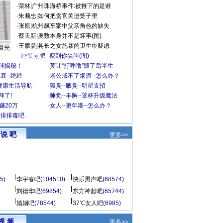
·
荣林
|
广州珠海桥事件:被推下的是谁
·
朱顺忠
|
如何把贪官关进笼子里
·
张原
|
杭州飙车案中父亲角色的缺失
·
蔡天新
|
奥数本身并不是坏事(图)
·
王攀
|
副县长之女施暴的卫生巾疑虑
曝光
精彩推荐
·
睡觉减肥--瘦到你尖叫(图)
全球揭秘！
·
莫让“打呼噜”毁了后半生
衰--绝经
·
老公戒不了烟酒--怎么办？
健康生活导航
·
狐臭--腋臭--明星支招
拜了!
·
睡觉--丰胸--罩杯升级魔法
赚20万
·
女人--更年期--怎么办？
了排排毒吧
说 吧
更多>>
5)
李宇春吧
(104510)
快乐男声吧
(68574)
刘德华吧
(69854)
东方神起吧
(65744)
婚姻吧
(78544)
37℃女人吧
(6985)
视 频
更多>>