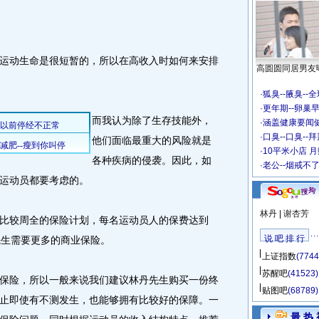
动生命是很短暂的，所以在高收入时如何来安排
高圆圆同居男友
·
狐臭--腋臭--
·
更年期--卵巢早
而我认为除了生存技能外，
·
涵盖健康要闻
·
口臭--口臭--拜
他们面临最重大的风险就是
·
10平米小店 月
各种疾病的侵袭。因此，如
·
老公--烟戒不
运动员都要考虑的。
林丹
|
谢杏芳
较周全的保险计划，每名运动员人的保费达到
说 吧 排 行
先生需要更多的商业保险。
上证指数
(7744
苏醒吧
(41523)
险，所以一般来说我们建议林丹先生购买一份终
贴图吧
(68789)
止即使有不测发生，也能够拥有比较好的保障。一
最 热 