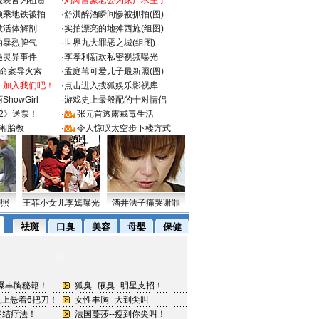
服装皆为租赁
·
刘涛富豪老公为家产求生子
颜乘地铁被拍
·
舒淇醉酒瞬间惨被抓拍(图)
做活体解剖
·
实拍漂亮的地摊西施(组图)
的暴烈脾气
·
世界九大罪恶之城(组图)
遇灵异事件
·
李孝利新欢私密视频曝光
成命案导火索
·
孟庭苇可爱儿子最新照(图)
：加入我们吧！
·
点击进入搜狐娱乐影视库
howGirl
·
游戏史上最般配的十对情侣
2》送票！
·
张元首透露戒毒生活
湘胎教
·
令人惊叹太空步下楼方式
密照
王菲小女儿李嫣曝光
酒井法子痛哭谢罪