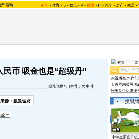
地产
搜狗
新闻
-
体育
-
S
-
娱乐
-
V
-
财经
-
IT
-
汽车
-
房产
-
家居
-
新
民币 吸金也是“超级丹”
央视质疑29岁市
石首网站被黑
篡
[
我来说两句
] [字号：
大
中
小
]
宋美龄牛奶洗澡
来源：搜狐理财
中学生乘直升机