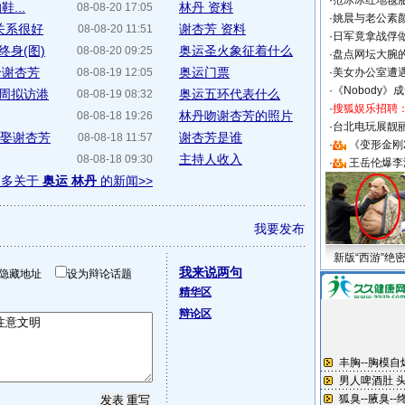
·
范冰冰红地毯
...
林丹 资料
08-08-20 17:05
·
姚晨与老公素
关系很好
谢杏芳 资料
08-08-20 11:51
·
日军竟拿战俘
终身(图)
奥运圣火象征着什么
08-08-20 09:25
·
盘点网坛大腕
给谢杏芳
奥运门票
08-08-19 12:05
·
美女办公室遭
·
《Nobody》
周拟访港
奥运五环代表什么
08-08-19 08:32
·
搜狐娱乐招聘
林丹吻谢杏芳的照片
08-08-18 19:26
·
台北电玩展靓丽S
礼娶谢杏芳
谢杏芳是谁
08-08-18 11:57
·
《变形金刚
主持人收入
08-08-18 09:30
·
王岳伦爆李
更多关于
奥运 林丹
的新闻>>
我要发布
新版“西游”绝
我来说两句
隐藏地址
设为辩论话题
精华区
辩论区