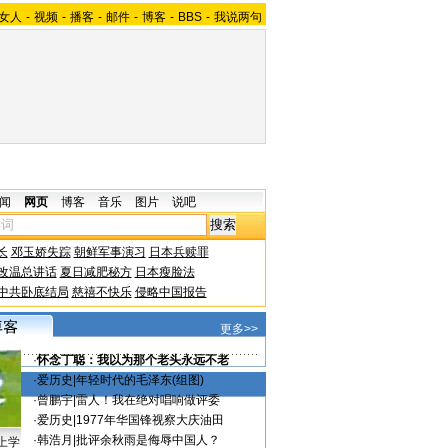
女人
-
视频
-
播客
-
邮件
-
博客
-
BBS
-
我说两句
闻
网页
博客
音乐
图片
说吧
长
邓玉娇失踪
朝鲜军事演习
日本兵赎罪
改温总讲话
夏日减肥秘方
日本瘦脸法
中共卧底结局
慈禧不快乐
侵略中国报告
更多>>
·
怀念丁聪：我以为那个老头永远不老
·
爱历史
|
年轻时代的毛泽东(组图)
·
曾鹏宇
|
雷人！我在绝对唱响做评委
·
爱历史
|
1977年华国锋视察大庆油田
·
韩浩月
|
批评余秋雨是侮辱中国人？
上学