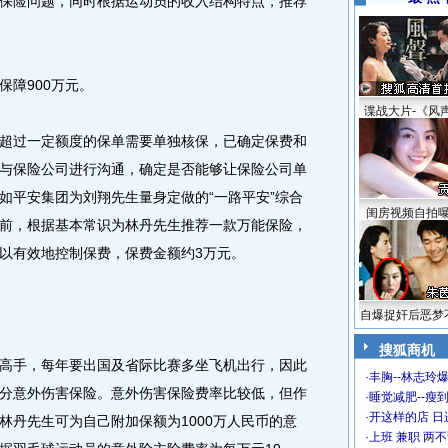
保险问题，同时根据运动员的收入结构特点，推荐
保障900万元。
谍战大片-《风
过一定额度的保单需要单独核保，已确定保费和
与保险公司进行沟通，确定是否能够让保险公司单
如平安集团为刘翔先生量身定做的“一路平安”综合
闺房视频自拍
前，根据基本常识为林丹先生推荐一款万能保险，
以有效地控制保费，保费金额约3万元。
自爆捉奸后恶梦
搜狐商机
手，每年要出国及省际比赛多坐飞机出行，因此
·
丰胸--林志玲
分意外伤害保险。意外伤害保险费率比较低，但作
·
睡觉减肥--瘦到
·
开这样的店 日进
林丹先生可为自己附加保额为1000万人民币的意
·
上班 兼职 两