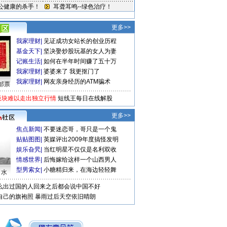
更多>>
我家理财
|
见证成功女站长的创业历程
基金天下
|
坚决娶炒股玩基的女人为妻
记账生活
|
如何在半年时间赚了五十万
我家理财
|
婆婆来了 我更抠门了
我家理财
|
网友亲身经历的ATM骗术
邮票
板块难以走出独立行情
短线王每日在线解股
更多>>
焦点新闻
|
不要迷恋哥，哥只是一个鬼
贴贴图图
|
英媒评出2009年度搞怪发明
娱乐旮旯
|
当红明星不仅仅是名利双收
情感世界
|
后悔嫁给这样一个山西男人
型男索女
|
小糖精归来，在海边轻轻舞
口水
么出过国的人回来之后都会说中国不好
自己的旗袍照
暴雨过后天空依旧晴朗