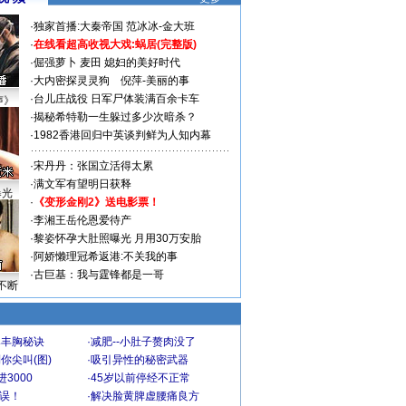
·
独家首播:大秦帝国
范冰冰-金大班
·
在线看超高收视大戏:
蜗居(完整版)
·
倔强萝卜
麦田
媳妇的美好时代
·
大内密探灵灵狗
倪萍-美丽的事
·
台儿庄战役 日军尸体装满百余卡车
声》
·
揭秘希特勒一生躲过多少次暗杀？
·
1982香港回归中英谈判鲜为人知内幕
·
宋丹丹：张国立活得太累
·
满文军有望明日获释
曝光
·
《变形金刚2》送电影票！
·
李湘王岳伦恩爱待产
·
黎姿怀孕大肚照曝光 月用30万安胎
·
阿娇懒理冠希返港:不关我的事
·
古巨基：我与霆锋都是一哥
不断
爆丰胸秘诀
·
减肥--小肚子赘肉没了
你尖叫(图)
·
吸引异性的秘密武器
3000
·
45岁以前停经不正常
不误！
·
解决脸黄脾虚腰痛良方