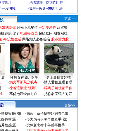
美展现！
·
泡脚减肥--瘦到你叫停！
起一片明镜
·
狐臭--腋臭--09新疗法
更多>>
姑娘我爱你
月光下凤尾竹
一定要爱你
甜蜜蜜
关机
想死你了
电话接线员
超级盘问
朋友别挂
妮6年没性生活
网络潮人必备签名
股市潜力股
谜团
性感女神如此诞生
史上最搞笑妙招
)
·
满文军涉聚众吸毒
·
情人爱侣互赠名联
男
·
徐若瑄惨遭"强暴"
·
碎嘴子葛优蒙晕你
难
·
葛优泡妞经典对白
·
把你名字镶入对联
 后
更多>>
喂猕猴桃(图)
·
独家：章子怡带妈妈看电影
好身材(图)
·
佟大为马伊琍再度牵手(图)
秀性感(图)
·
倪萍赵忠祥十年后再携手