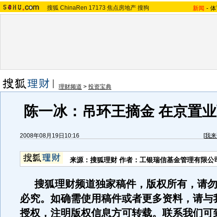
搜狐
ChinaRen
17173
焦点房地产
搜狗
新闻
-
体
理财频道
>
投资宝典
陈一冰：吊环王摘金 在京置
2008年08月19日10:16
[
我来
来源：搜狐理财 作者：工银瑞信基金管理有限公
搜狐理财频道独家稿件，版权所有，请勿
必究。如确需使用稿件或者更多资料，请与
授权，注明版权信息方可转载。联系我们可致