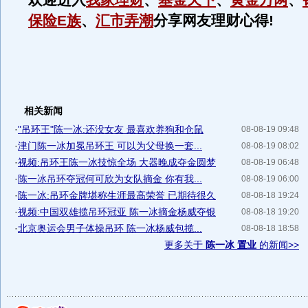
欢迎进入
我家理财
、
基金天下
、
黄金万两
、
保险E族
、
汇市弄潮
分享网友理财心得!
相关新闻
·
"吊环王"陈一冰:还没女友 最喜欢养狗和仓鼠
08-08-19 09:48
·
津门陈一冰加冕吊环王 可以为父母换一套...
08-08-19 08:02
·
视频:吊环王陈一冰技惊全场 大器晚成夺金圆梦
08-08-19 06:48
·
陈一冰吊环夺冠何可欣为女队摘金 你有我...
08-08-19 06:00
·
陈一冰:吊环金牌堪称生涯最高荣誉 已期待很久
08-08-18 19:24
·
视频:中国双雄揽吊环冠亚 陈一冰摘金杨威夺银
08-08-18 19:20
·
北京奥运会男子体操吊环 陈一冰杨威包揽...
08-08-18 18:58
更多关于
陈一冰 置业
的新闻>>