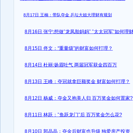
8月17日
王楠：带队夺金 乒坛大姐大理财有规划
8月16日 张宁:想做"龙凤胎妈妈" "太太冠军"如何理
8月15日 佟文：“重量级”的财富如何打理？
8月14日 杜丽:扬眉吐气 两届冠军获金四百万
8月13日 王峰：夺冠就拿巨额奖金 财富如何打理？
8月12日 杨威：夺金又抱美人归 百万奖金如何置家?
8月11日 林跃："鱼跃龙门"后 百万奖金怎么花?
8月10日 郭晶晶：夺金后财富也升级 独爱房产投资