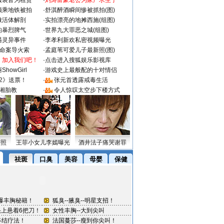
服装皆为租赁
·
刘涛富豪老公为家产求生子
颜乘地铁被拍
·
舒淇醉酒瞬间惨被抓拍(图)
做活体解剖
·
实拍漂亮的地摊西施(组图)
的暴烈脾气
·
世界九大罪恶之城(组图)
遇灵异事件
·
李孝利新欢私密视频曝光
成命案导火索
·
孟庭苇可爱儿子最新照(图)
：加入我们吧！
·
点击进入搜狐娱乐影视库
howGirl
·
游戏史上最般配的十对情侣
2》送票！
·
张元首透露戒毒生活
湘胎教
·
令人惊叹太空步下楼方式
密照
王菲小女儿李嫣曝光
酒井法子痛哭谢罪