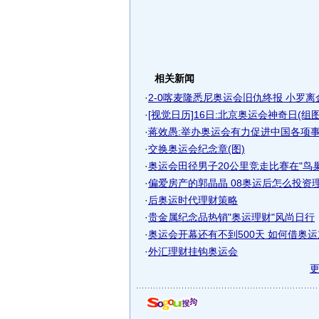
相关新闻
·
2-0喀麦隆悉尼奥运会旧仇终报 小罗
·
[视觉日历]16日:北京奥运会神奇日(组图
·
蒋效愚:举办奥运会有力促进中国各项
·
交换奥运会纪念章(图)
·
奥运会田径男子20公里竞走比赛在"鸟巢"
·
偏爱房产的郭晶晶 08奥运后怎么投资
·
后奥运时代理财策略
·
贵金属纪念品热销"奥运理财"风尚日行
·
奥运会开幕还有不到500天 如何借奥
·
外汇理财挂钩奥运会