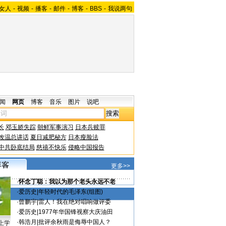
女人
-
视频
-
播客
-
邮件
-
博客
-
BBS
-
我说两句
闻
网页
博客
音乐
图片
说吧
长
邓玉娇失踪
朝鲜军事演习
日本兵赎罪
改温总讲话
夏日减肥秘方
日本瘦脸法
中共卧底结局
慈禧不快乐
侵略中国报告
更多>>
·
怀念丁聪：我以为那个老头永远不老
·
爱历史
|
年轻时代的毛泽东(组图)
·
曾鹏宇
|
雷人！我在绝对唱响做评委
·
爱历史
|
1977年华国锋视察大庆油田
·
韩浩月
|
批评余秋雨是侮辱中国人？
上学