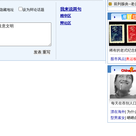
我来说两句
隐藏地址
设为辩论话题
精华区
辩论区
稀有的老式纪念
股市风云
|
奥运
每天在吞别人
漂在海外
|
为什
型男索女
|
晒晒