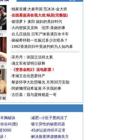
·
独家首播:大秦帝国
范冰冰-金大班
·
在线看超高收视大戏:
蜗居(完整版)
·
倔强萝卜
麦田
媳妇的美好时代
·
大内密探灵灵狗
倪萍-美丽的事
·
台儿庄战役 日军尸体装满百余卡车
声》
·
揭秘希特勒一生躲过多少次暗杀？
·
1982香港回归中英谈判鲜为人知内幕
·
宋丹丹：张国立活得太累
·
满文军有望明日获释
曝光
·
《变形金刚2》送电影票！
·
李湘王岳伦恩爱待产
·
黎姿怀孕大肚照曝光 月用30万安胎
·
阿娇懒理冠希返港:不关我的事
·
古巨基：我与霆锋都是一哥
不断
爆丰胸秘诀
·
减肥--小肚子赘肉没了
你尖叫(图)
·
吸引异性的秘密武器
3000
·
45岁以前停经不正常
不误！
·
解决脸黄脾虚腰痛良方