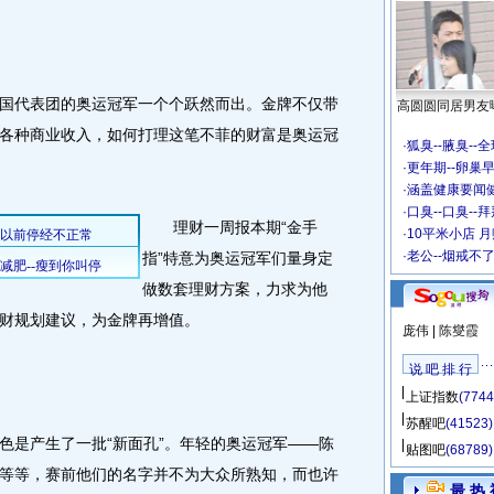
代表团的奥运冠军一个个跃然而出。金牌不仅带
高圆圆同居男友
各种商业收入，如何打理这笔不菲的财富是奥运冠
·
狐臭--腋臭--
·
更年期--卵巢早
·
涵盖健康要闻
·
口臭--口臭--拜
理财一周报本期“金手
·
10平米小店 月
·
老公--烟戒不
指”特意为奥运冠军们量身定
做数套理财方案，力求为他
财规划建议，为金牌再增值。
庞伟
|
陈燮霞
说 吧 排 行
上证指数
(7744
苏醒吧
(41523)
是产生了一批“新面孔”。年轻的奥运冠军——陈
贴图吧
(68789)
等等，赛前他们的名字并不为大众所熟知，而也许
最 热 