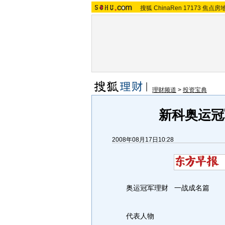
搜狐
ChinaRen
17173
焦点房
理财频道
>
投资宝典
新科奥运冠
2008年08月17日10:28
奥运冠军理财 一战成名篇
代表人物