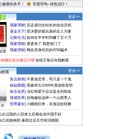
更多>>
我家理财
|
见证成功女站长的创业历程
基金天下
|
坚决娶炒股玩基的女人为妻
记账生活
|
如何在半年时间赚了五十万
我家理财
|
婆婆来了 我更抠门了
我家理财
|
网友亲身经历的ATM骗术
邮票
板块难以走出独立行情
短线王每日在线解股
更多>>
焦点新闻
|
不要迷恋哥，哥只是一个鬼
贴贴图图
|
英媒评出2009年度搞怪发明
娱乐旮旯
|
当红明星不仅仅是名利双收
情感世界
|
后悔嫁给这样一个山西男人
型男索女
|
小糖精归来，在海边轻轻舞
口水
么出过国的人回来之后都会说中国不好
自己的旗袍照
暴雨过后天空依旧晴朗