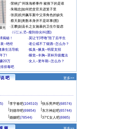
·
荣林
|
广州珠海桥事件:被推下的是谁
·
朱顺忠
|
如何把贪官关进笼子里
·
张原
|
杭州飙车案中父亲角色的缺失
·
蔡天新
|
奥数本身并不是坏事(图)
·
王攀
|
副县长之女施暴的卫生巾疑虑
曝光
精彩推荐
·
睡觉减肥--瘦到你尖叫(图)
全球揭秘！
·
莫让“打呼噜”毁了后半生
衰--绝经
·
老公戒不了烟酒--怎么办？
健康生活导航
·
狐臭--腋臭--明星支招
拜了!
·
睡觉--丰胸--罩杯升级魔法
赚20万
·
女人--更年期--怎么办？
了排排毒吧
说 吧
更多>>
5)
李宇春吧
(104510)
快乐男声吧
(68574)
刘德华吧
(69854)
东方神起吧
(65744)
婚姻吧
(78544)
37℃女人吧
(6985)
视 频
更多>>