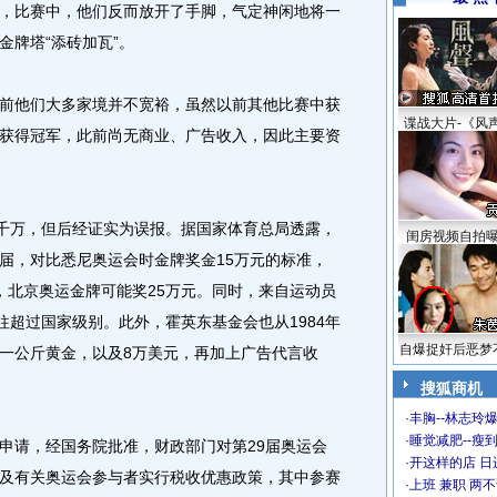
，比赛中，他们反而放开了手脚，气定神闲地将一
金牌塔“添砖加瓦”。
他们大多家境并不宽裕，虽然以前其他比赛中获
谍战大片-《风
获得冠军，此前尚无商业、广告收入，因此主要资
千万，但后经证实为误报。据国家体育总局透露，
闺房视频自拍
届，对比悉尼奥运会时金牌奖金15万元的标准，
，北京奥运金牌可能奖25万元。同时，来自运动员
往超过国家级别。此外，霍英东基金会也从1984年
自爆捉奸后恶梦
一公斤黄金，以及8万美元，再加上广告代言收
。
搜狐商机
·
丰胸--林志玲
·
睡觉减肥--瘦到
请，经国务院批准，财政部门对第29届奥运会
·
开这样的店 日进
及有关奥运会参与者实行税收优惠政策，其中参赛
·
上班 兼职 两