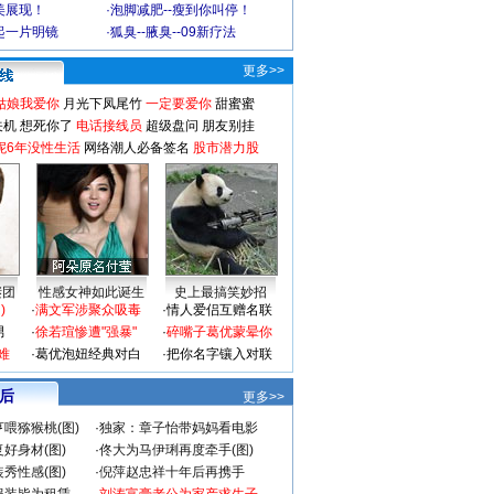
美展现！
·
泡脚减肥--瘦到你叫停！
起一片明镜
·
狐臭--腋臭--09新疗法
更多>>
姑娘我爱你
月光下凤尾竹
一定要爱你
甜蜜蜜
关机
想死你了
电话接线员
超级盘问
朋友别挂
妮6年没性生活
网络潮人必备签名
股市潜力股
谜团
性感女神如此诞生
史上最搞笑妙招
)
·
满文军涉聚众吸毒
·
情人爱侣互赠名联
男
·
徐若瑄惨遭"强暴"
·
碎嘴子葛优蒙晕你
难
·
葛优泡妞经典对白
·
把你名字镶入对联
 后
更多>>
喂猕猴桃(图)
·
独家：章子怡带妈妈看电影
好身材(图)
·
佟大为马伊琍再度牵手(图)
秀性感(图)
·
倪萍赵忠祥十年后再携手