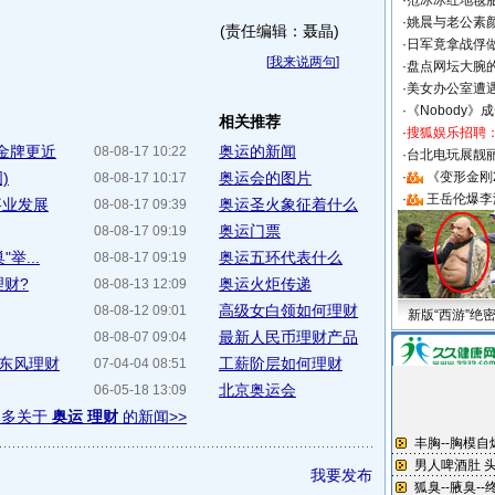
·
范冰冰红地毯
·
姚晨与老公素
(责任编辑：聂晶)
·
日军竟拿战俘
[
我来说两句
]
·
盘点网坛大腕
·
美女办公室遭
·
《Nobody》
相关推荐
·
搜狐娱乐招聘
离金牌更近
奥运的新闻
08-08-17 10:22
·
台北电玩展靓丽S
)
奥运会的图片
·
《变形金刚
08-08-17 10:17
·
王岳伦爆李
事业发展
奥运圣火象征着什么
08-08-17 09:39
奥运门票
08-08-17 09:19
举...
奥运五环代表什么
08-08-17 09:19
理财?
奥运火炬传递
08-08-13 12:09
高级女白领如何理财
08-08-12 09:01
新版“西游”绝
最新人民币理财产品
08-08-07 09:04
运东风理财
工薪阶层如何理财
07-04-04 08:51
北京奥运会
06-05-18 13:09
更多关于
奥运 理财
的新闻>>
我要发布