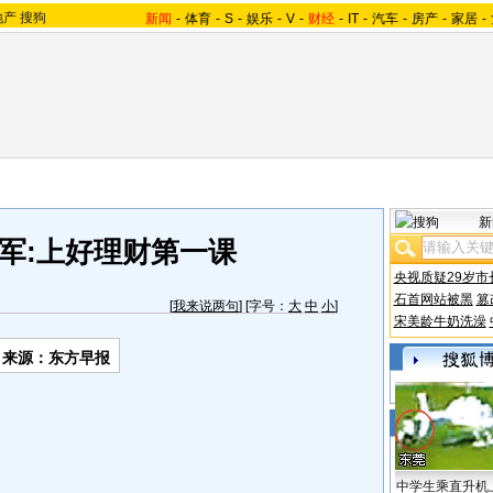
地产
搜狗
新闻
-
体育
-
S
-
娱乐
-
V
-
财经
-
IT
-
汽车
-
房产
-
家居
-
新
军:上好理财第一课
央视质疑29岁市
石首网站被黑
篡
[
我来说两句
] [字号：
大
中
小
]
宋美龄牛奶洗澡
来源：东方早报
中学生乘直升机