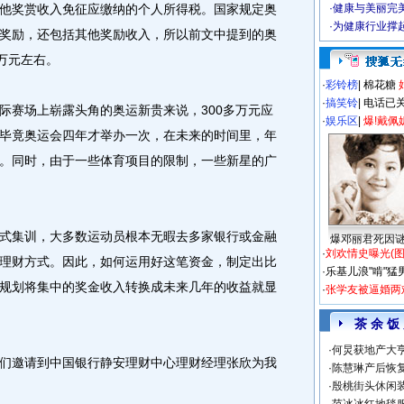
他奖赏收入免征应缴纳的个人所得税。国家规定奥
·
健康与美丽完
·
为健康行业撑
奖励，还包括其他奖励收入，所以前文中提到的奥
万元左右。
·
彩铃榜
|
棉花糖
·
搞笑铃
|
电话已
赛场上崭露头角的奥运新贵来说，300多万元应
·
娱乐区
|
爆!戴佩
毕竟奥运会四年才举办一次，在未来的时间里，年
。同时，由于一些体育项目的限制，一些新星的广
集训，大多数运动员根本无暇去多家银行或金融
爆邓丽君死因
·
刘欢情史曝光(图
理财方式。因此，如何运用好这笔资金，制定出比
·
乐基儿浪"啃"猛
规划将集中的奖金收入转换成未来几年的收益就显
·
张学友被逼婚两
茶 余 饭
·
何炅获地产大亨
邀请到中国银行静安理财中心理财经理张欣为我
·
陈慧琳产后恢复
·
殷桃街头休闲装