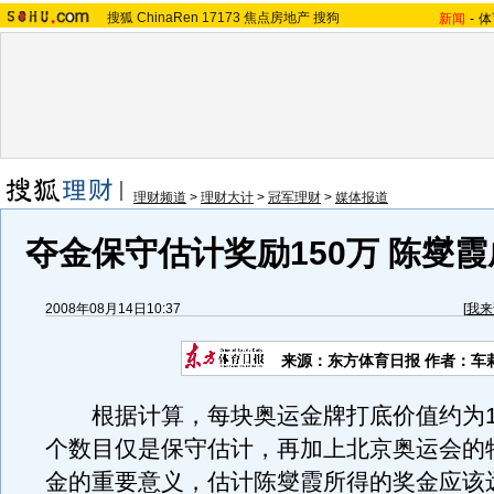
搜狐
ChinaRen
17173
焦点房地产
搜狗
新闻
-
体
理财频道
>
理财大计
>
冠军理财
>
媒体报道
夺金保守估计奖励150万 陈燮
2008年08月14日10:37
[
我来
来源：东方体育日报 作者：车
根据计算，每块奥运金牌打底价值约为1
个数目仅是保守估计，再加上北京奥运会的
金的重要意义，估计陈燮霞所得的奖金应该