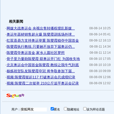
相关新闻
·
网媒大战奥运会 央视出售转播权搅乱新媒...
08-08-14 10:25
·
奥运年器材销售超火爆 陈燮霞训练场外球...
08-08-14 05:41
·
红双喜鼎力支持奥运举重 陈燮霞稳夺中国首金
08-08-12 16:13
·
陈燮霞执行教练:只要她不放弃下届奥运仍...
08-08-11 14:34
·
陈燮霞夺奥运首金,家乡人圆社区梦想
08-08-11 12:14
·
骨子里力量助陈燮霞:获奥运开门红 为国收失地
08-08-10 17:05
·
北京奥运会中国首金陈燮霞:教练让我牛气到底
08-08-10 10:19
·
杨炼祝贺队友陈燮霞夺冠 将争取参加下届...
08-08-10 09:09
·
视频:陈燮霞挺起117 打破奥运会总成绩纪录
08-08-09 12:06
·
视频:陈燮霞二次挺举 210公斤追平奥运会记录
08-08-09 12:02
用户：
匿名
隐藏地址
设为辩论话题