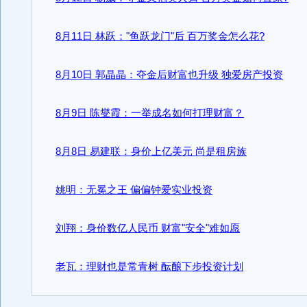
8月11日 林跃："鱼跃龙门"后 百万奖金怎么花?
8月10日 郭晶晶：夺金后财富也升级 独爱房产投资
8月9日 陈燮霞：一举成名如何打理财富？
8月8日 易建联：身价上亿美元 尚是租房族
姚明：无冕之王 偏偏钟爱实业投资
刘翔：身价数亿人民币 财富"安全"难如愿
老瓦：理财也是常青树 酝酿下步投资计划