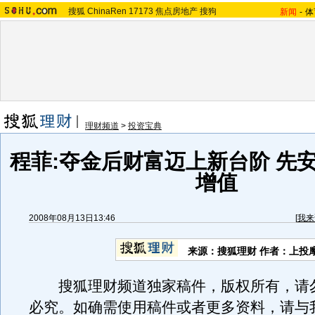
搜狐
ChinaRen
17173
焦点房地产
搜狗
新闻
-
体
理财频道
>
投资宝典
程菲:夺金后财富迈上新台阶 先
增值
2008年08月13日13:46
[
我来
来源：搜狐理财 作者：上投摩
搜狐理财频道独家稿件，版权所有，请
必究。如确需使用稿件或者更多资料，请与