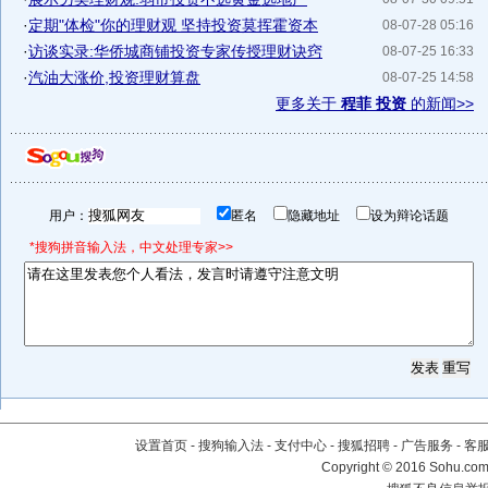
·
定期"体检"你的理财观 坚持投资莫挥霍资本
08-07-28 05:16
·
访谈实录:华侨城商铺投资专家传授理财诀窍
08-07-25 16:33
·
汽油大涨价,投资理财算盘
08-07-25 14:58
更多关于
程菲 投资
的新闻>>
用户：
匿名
隐藏地址
设为辩论话题
*搜狗拼音输入法，中文处理专家>>
设置首页
-
搜狗输入法
-
支付中心
-
搜狐招聘
-
广告服务
-
客
Copyright
©
2016 Sohu.com 