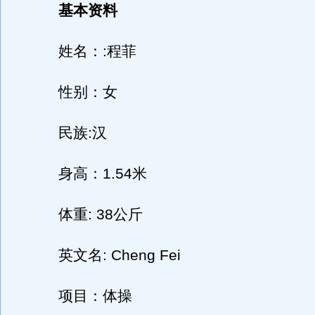
基本资料
姓名：:程菲
性别：女
民族:汉
身高：1.54米
体重: 38公斤
英文名: Cheng Fei
项目：体操