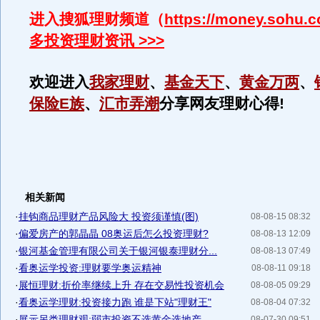
进入搜狐理财频道（
https://money.sohu.
多投资理财资讯 >>>
欢迎进入
我家理财
、
基金天下
、
黄金万两
、
保险E族
、
汇市弄潮
分享网友理财心得!
相关新闻
·
挂钩商品理财产品风险大 投资须谨慎(图)
08-08-15 08:32
·
偏爱房产的郭晶晶 08奥运后怎么投资理财?
08-08-13 12:09
·
银河基金管理有限公司关于银河银泰理财分...
08-08-13 07:49
·
看奥运学投资:理财要学奥运精神
08-08-11 09:18
·
展恒理财:折价率继续上升 存在交易性投资机会
08-08-05 09:29
·
看奥运学理财:投资接力跑 谁是下站"理财王"
08-08-04 07:32
·
展示另类理财观:弱市投资不选黄金选地产
08-07-30 09:51