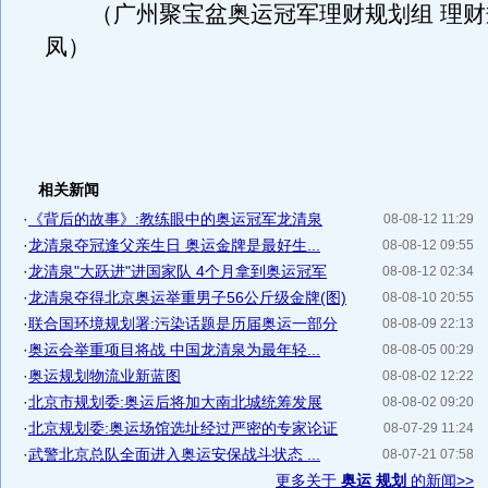
（广州聚宝盆奥运冠军理财规划组 理财
凤）
相关新闻
·
《背后的故事》:教练眼中的奥运冠军龙清泉
08-08-12 11:29
·
龙清泉夺冠逢父亲生日 奥运金牌是最好生...
08-08-12 09:55
·
龙清泉"大跃进"进国家队 4个月拿到奥运冠军
08-08-12 02:34
·
龙清泉夺得北京奥运举重男子56公斤级金牌(图)
08-08-10 20:55
·
联合国环境规划署:污染话题是历届奥运一部分
08-08-09 22:13
·
奥运会举重项目将战 中国龙清泉为最年轻...
08-08-05 00:29
·
奥运规划物流业新蓝图
08-08-02 12:22
·
北京市规划委:奥运后将加大南北城统筹发展
08-08-02 09:20
·
北京规划委:奥运场馆选址经过严密的专家论证
08-07-29 11:24
·
武警北京总队全面进入奥运安保战斗状态 ...
08-07-21 07:58
更多关于
奥运 规划
的新闻>>