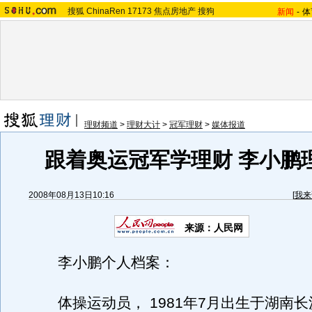
搜狐
ChinaRen
17173
焦点房地产
搜狗
新闻
-
体
理财频道
>
理财大计
>
冠军理财
>
媒体报道
跟着奥运冠军学理财 李小鹏
2008年08月13日10:16
[
我来
来源：人民网
李小鹏个人档案：
体操运动员， 1981年7月出生于湖南长