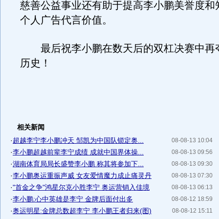
慈善公益事业还有助于提高李小鹏美誉度和
个人广告代言价值。
最后祝李小鹏在数天后的双杠决赛中再
历史！
相关新闻
·
超越李宁李小鹏冲天 邹凯为中国队锁定奥...
08-08-13 10:04
·
李小鹏超越前辈李宁成绩 成就中国界体操...
08-08-13 09:56
·
湖南体育局局长盛赞李小鹏 称其将参加下...
08-08-13 09:30
·
李小鹏奥运重振声威 女友爱情魔力成止痛灵丹
08-08-13 07:30
·
"首金之争"鸿星尔克小胜李宁 奥运营销入佳境
08-08-13 06:13
·
李小鹏:心中英雄是李宁 金牌后面付出多
08-08-12 18:59
·
奥运明星:金牌总数超李宁 李小鹏王者归来(图)
08-08-12 15:11