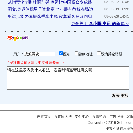
·
从指责李宁到杜丽别哭 奥运让中国观众变成熟
08-08-12 10:48
·
图文:奥运体操男子资格赛 李小鹏与教练在场边
08-08-09 16:28
·
奥运点将之体操选手李小鹏:寂寞看客高调回归
08-07-28 14:45
更多关于
李小鹏 奥运
的新闻>>
用户：
匿名
隐藏地址
设为辩论话题
*搜狗拼音输入法，中文处理专家>>
设置首页
-
搜狗输入法
-
支付中心
-
搜狐招聘
-
广告服务
-
客
Copyright
©
2016 Sohu.com 
搜狐不良信息举