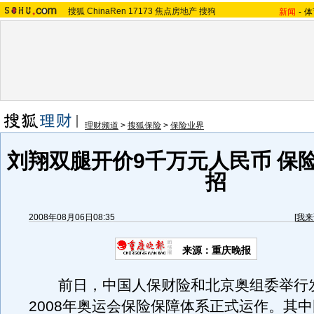
搜狐
ChinaRen
17173
焦点房地产
搜狗
新闻
-
体
理财频道
>
搜狐保险
>
保险业界
刘翔双腿开价9千万元人民币 保
招
2008年08月06日08:35
[
我来
来源：重庆晚报
前日，中国人保财险和北京奥组委举行
2008年奥运会保险保障体系正式运作。其