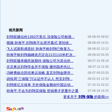
相关新闻
·
刘翔双腿估价1350万美元 没保险公司敢接...
08-08-05 09:02
·
视频:孙海平:刘翔将不出席开幕式 害怕状...
08-08-04 14:51
·
飞人试新鞋感觉好 孙海平称刘翔已恢复九...
08-08-02 13:12
·
孙海平称刘翔巅峰状态定在21日110米栏决...
08-08-02 04:35
·
刘翔双腿承载民族期待 保险公司为其估价...
08-07-31 06:16
·
北京奥运刘翔夺金并不保险 腿伤隐患也让...
08-07-10 11:00
·
冯树勇纵论田径奥运攻略 直言刘翔金牌并...
08-07-09 03:20
·
训练局"三保险"只认证件不认人 想见刘翔...
08-01-01 12:34
·
刘翔签亿元保单 天价保险金额创中国运动...
07-10-31 02:22
·
孙海平:不会为刘翔买保险 世锦赛才是重中之重
07-06-29 16:25
更多关于
刘翔 保险
的新闻>>