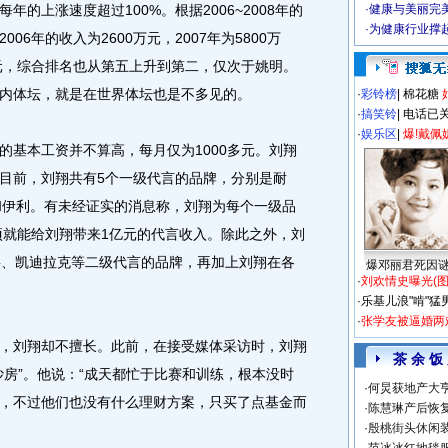
的上涨速度超过100%。根据2006~2008年的
·
健康与美丽完
·
为健康行业撑
6年的收入为2600万元，2007年为5800万
3亿元，综合排名也从第五上升到第二，仅次于姚明。
内体坛，就是在世界体坛也是不多见的。
·
彩铃榜
|
棉花糖
·
搞笑铃
|
电话已
·
娱乐区
|
爆!戴佩
基本工资并不算高，每月仅为1000多元。刘翔
目前，刘翔共有5个一级代言的品牌，分别是耐
A和伊利。有未经证实的消息称，刘翔为每个一级品
一项就能给刘翔带来1亿元的代言收入。除此之外，刘
杉、凯迪拉克等二级代言的品牌，再加上刘翔在各
爆邓丽君死因
·
刘欢情史曝光(图
·
乐基儿浪"啃"猛
·
张学友被逼婚两
刘翔却不擅长。此前，在接受媒体采访时，刘翔
茶 余 饭
炒房”。他说：“成天都忙于比赛和训练，根本没时
·
何炅获地产大亨
，不过他们也没有什么理财方案，只买了点基金而
·
陈慧琳产后恢复
·
殷桃街头休闲装