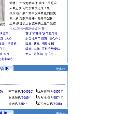
·
荣林
|
广州珠海桥事件:被推下的是谁
·
朱顺忠
|
如何把贪官关进笼子里
·
张原
|
杭州飙车案中父亲角色的缺失
·
蔡天新
|
奥数本身并不是坏事(图)
·
王攀
|
副县长之女施暴的卫生巾疑虑
曝光
精彩推荐
·
睡觉减肥--瘦到你尖叫(图)
全球揭秘！
·
莫让“打呼噜”毁了后半生
衰--绝经
·
老公戒不了烟酒--怎么办？
健康生活导航
·
狐臭--腋臭--明星支招
拜了!
·
睡觉--丰胸--罩杯升级魔法
赚20万
·
女人--更年期--怎么办？
了排排毒吧
说 吧
更多>>
5)
李宇春吧
(104510)
快乐男声吧
(68574)
刘德华吧
(69854)
东方神起吧
(65744)
婚姻吧
(78544)
37℃女人吧
(6985)
视 频
更多>>