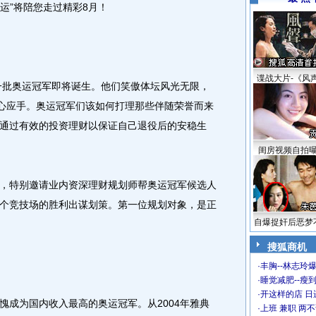
奥运”将陪您走过精彩8月！
谍战大片-《风
一批奥运冠军即将诞生。他们笑傲体坛风光无限，
得心应手。奥运冠军们该如何打理那些伴随荣誉而来
通过有效的投资理财以保证自己退役后的安稳生
闺房视频自拍
特别邀请业内资深理财规划师帮奥运冠军候选人
个竞技场的胜利出谋划策。第一位规划对象，是正
自爆捉奸后恶梦
搜狐商机
·
丰胸--林志玲
·
睡觉减肥--瘦到
·
开这样的店 日进
成为国内收入最高的奥运冠军。从2004年雅典
·
上班 兼职 两