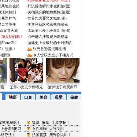
服装皆为租赁
·
刘涛富豪老公为家产求生子
颜乘地铁被拍
·
舒淇醉酒瞬间惨被抓拍(图)
做活体解剖
·
实拍漂亮的地摊西施(组图)
的暴烈脾气
·
世界九大罪恶之城(组图)
遇灵异事件
·
李孝利新欢私密视频曝光
成命案导火索
·
孟庭苇可爱儿子最新照(图)
：加入我们吧！
·
点击进入搜狐娱乐影视库
howGirl
·
游戏史上最般配的十对情侣
2》送票！
·
张元首透露戒毒生活
湘胎教
·
令人惊叹太空步下楼方式
密照
王菲小女儿李嫣曝光
酒井法子痛哭谢罪