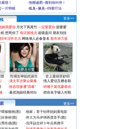
美展现！
·
泡脚减肥--瘦到你叫停！
起一片明镜
·
狐臭--腋臭--09新疗法
更多>>
姑娘我爱你
月光下凤尾竹
一定要爱你
甜蜜蜜
关机
想死你了
电话接线员
超级盘问
朋友别挂
妮6年没性生活
网络潮人必备签名
股市潜力股
谜团
性感女神如此诞生
史上最搞笑妙招
)
·
满文军涉聚众吸毒
·
情人爱侣互赠名联
男
·
徐若瑄惨遭"强暴"
·
碎嘴子葛优蒙晕你
难
·
葛优泡妞经典对白
·
把你名字镶入对联
 后
更多>>
喂猕猴桃(图)
·
独家：章子怡带妈妈看电影
好身材(图)
·
佟大为马伊琍再度牵手(图)
秀性感(图)
·
倪萍赵忠祥十年后再携手