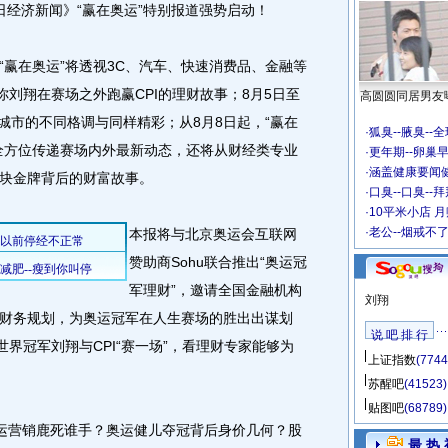
日经济新闻》“赢在奥运”特别报道强势启动！
在奥运”将透视3C、汽车、快速消费品、金融等
你刘翔在赛场之外跑赢CPI的理财故事；8月5日至
高圆圆同居男友
运城市的不同格调与同样精彩；从8月8日起，“赢在
·
狐臭--腋臭--
全方位传递赛场内外最新动态，还将从财经类专业
·
更年期--卵巢早
·
涵盖健康要闻
块金牌背后的财富故事。
·
口臭--口臭--拜
·
10平米小店 月
·
老公--烟戒不
本报将与北京奥运会互联网
赞助商Sohu联合推出“奥运冠
军理财”，邀请全国金融机构
刘翔
财务规划，为奥运冠军在人生赛场的胜出出谋划
说 吧 排 行
世界冠军刘翔与CPI“赛一场”，看理财专家能够为
上证指数
(7744
苏醒吧
(41523)
贴图吧
(68789)
运营销鹿死谁手？奥运健儿夺冠背后身价几何？股
最 热 