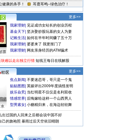
更多>>
我家理财
|
见证成功女站长的创业历程
基金天下
|
坚决娶炒股玩基的女人为妻
记账生活
|
如何在半年时间赚了五十万
我家理财
|
婆婆来了 我更抠门了
我家理财
|
网友亲身经历的ATM骗术
邮票
板块难以走出独立行情
短线王每日在线解股
更多>>
焦点新闻
|
不要迷恋哥，哥只是一个鬼
贴贴图图
|
英媒评出2009年度搞怪发明
娱乐旮旯
|
当红明星不仅仅是名利双收
情感世界
|
后悔嫁给这样一个山西男人
型男索女
|
小糖精归来，在海边轻轻舞
口水
么出过国的人回来之后都会说中国不好
自己的旗袍照
暴雨过后天空依旧晴朗