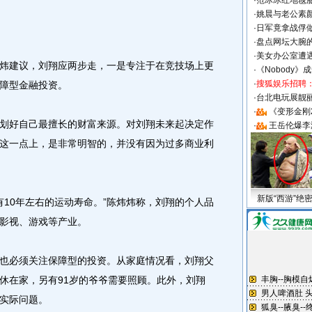
·
范冰冰红地毯
·
姚晨与老公素
·
日军竟拿战俘
·
盘点网坛大腕
·
美女办公室遭
建议，刘翔应两步走，一是专注于在竞技场上更
·
《Nobody》
·
搜狐娱乐招聘
保障型金融投资。
·
台北电玩展靓丽S
·
《变形金刚
好自己最擅长的财富来源。对刘翔未来起决定作
·
王岳伦爆李
这一点上，是非常明智的，并没有因为过多商业利
新版“西游”绝
10年左右的运动寿命。”陈炜炜称，刘翔的个人品
影视、游戏等产业。
必须关注保障型的投资。从家庭情况看，刘翔父
休在家，另有91岁的爷爷需要照顾。此外，刘翔
实际问题。