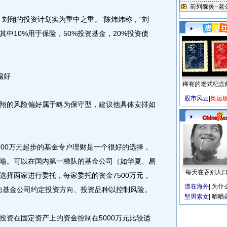
翔的投资计划实为重中之重。”陈炜炜称，“刘
其中10%用于保险，50%投资基金，20%投资债
偏好
稀有的老式纪念
股市风云
|
奥运
的风险偏好属于略为保守型，建议他具体安排如
00万元起步的基金专户理财是一个很好的选择，
喻。可以在国内第一梯队的基金公司（如华夏、易
每天在吞别人
选择两家进行委托，每家委托的资金7500万元，
漂在海外
|
为什
可向基金公司约定投资方向、投资品种以控制风险。
型男索女
|
晒晒
资在固定资产上的资金控制在5000万元比较适