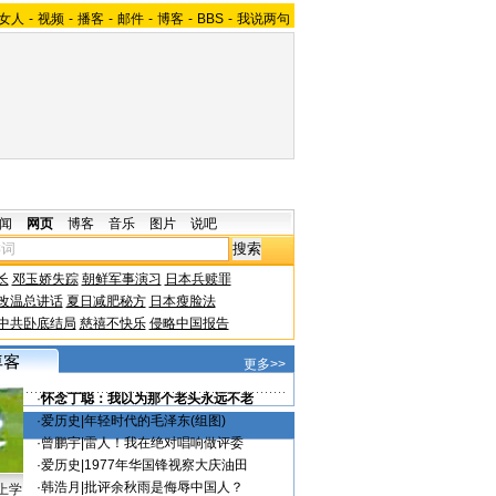
女人
-
视频
-
播客
-
邮件
-
博客
-
BBS
-
我说两句
闻
网页
博客
音乐
图片
说吧
长
邓玉娇失踪
朝鲜军事演习
日本兵赎罪
改温总讲话
夏日减肥秘方
日本瘦脸法
中共卧底结局
慈禧不快乐
侵略中国报告
更多>>
·
怀念丁聪：我以为那个老头永远不老
·
爱历史
|
年轻时代的毛泽东(组图)
·
曾鹏宇
|
雷人！我在绝对唱响做评委
·
爱历史
|
1977年华国锋视察大庆油田
·
韩浩月
|
批评余秋雨是侮辱中国人？
上学