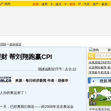
地产
搜狗
新闻
-
体育
-
S
-
娱乐
-
V
-
财经
-
IT
-
汽车
-
房产
-
家居
-
军理财
>
媒体报道
新
财 帮刘翔跑赢CPI
央视质疑29岁市
石首网站被黑
篡
[
我来说两句
] [字号：
大
中
小
]
宋美龄牛奶洗澡
来源：每日经济新闻 作者：胡俊华
人办的奥运来了！
天，已经离我们很近——距2008年北京奥运会
中学生乘直升机