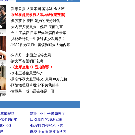
·
独家首播:大秦帝国
范冰冰-金大班
·
在线看超高收视大戏:
蜗居(完整版)
·
倔强萝卜
麦田
媳妇的美好时代
·
大内密探灵灵狗
倪萍-美丽的事
·
台儿庄战役 日军尸体装满百余卡车
声》
·
揭秘希特勒一生躲过多少次暗杀？
·
1982香港回归中英谈判鲜为人知内幕
·
宋丹丹：张国立活得太累
·
满文军有望明日获释
曝光
·
《变形金刚2》送电影票！
·
李湘王岳伦恩爱待产
·
黎姿怀孕大肚照曝光 月用30万安胎
·
阿娇懒理冠希返港:不关我的事
·
古巨基：我与霆锋都是一哥
不断
爆丰胸秘诀
·
减肥--小肚子赘肉没了
你尖叫(图)
·
吸引异性的秘密武器
3000
·
45岁以前停经不正常
不误！
·
解决脸黄脾虚腰痛良方