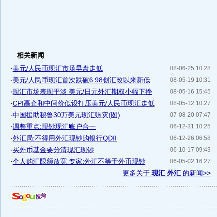
相关新闻
·
美元/人民币现汇市场早盘走低
08-06-25 10:28
·
美元/人民币现汇首次跌破6.98创汇改以来新低
08-05-19 10:31
·
现汇市场表现平淡 美元/日元外汇期权小幅下挫
08-05-16 15:45
·
CPI高企和中间价低设打压美元/人民币现汇走低
08-05-12 10:27
·
中国援助秘鲁30万美元现汇赈灾(图)
07-08-20 07:47
·
调整重点:现钞现汇账户合一
06-12-31 10:25
·
外汇局:不得用外汇现钞购银行QDII
06-12-26 06:58
·
买外币基金要分清现汇现钞
06-10-17 09:43
·
个人购汇限额放宽 专家:外汇不等于外币现钞
06-05-02 16:27
更多关于
现汇 外汇
的新闻>>