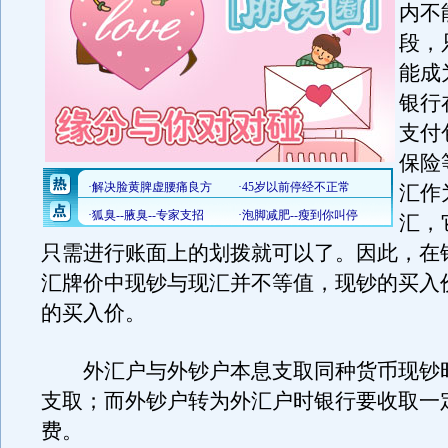
内不
段，
能成
银行
支付
保险
汇作
汇，
只需进行账面上的划拨就可以了。因此，在
汇牌价中现钞与现汇并不等值，现钞的买入
的买入价。
外汇户与外钞户本息支取同种货币现钞时，
支取；而外钞户转为外汇户时银行要收取一
费。