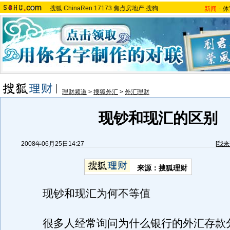
搜狐
ChinaRen
17173
焦点房地产
搜狗
新闻
-
体
理财频道
>
搜狐外汇
>
外汇理财
现钞和现汇的区别
2008年06月25日14:27
[
我来
来源：搜狐理财
现钞和现汇为何不等值
很多人经常询问为什么银行的外汇存款