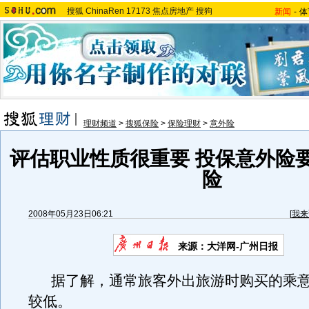
搜狐
ChinaRen
17173
焦点房地产
搜狗
新闻
-
体
理财频道
>
搜狐保险
>
保险理财
>
意外险
评估职业性质很重要 投保意外险
险
2008年05月23日06:21
[
我来
来源：大洋网-广州日报
据了解，通常旅客外出旅游时购买的乘意
较低。