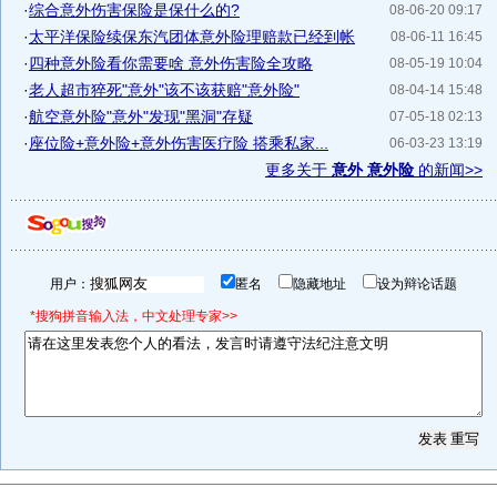
·
综合意外伤害保险是保什么的?
08-06-20 09:17
·
太平洋保险续保东汽团体意外险理赔款已经到帐
08-06-11 16:45
·
四种意外险看你需要啥 意外伤害险全攻略
08-05-19 10:04
·
老人超市猝死"意外"该不该获赔"意外险"
08-04-14 15:48
·
航空意外险"意外"发现"黑洞"存疑
07-05-18 02:13
·
座位险+意外险+意外伤害医疗险 搭乘私家...
06-03-23 13:19
更多关于
意外 意外险
的新闻>>
用户：
匿名
隐藏地址
设为辩论话题
*搜狗拼音输入法，中文处理专家>>